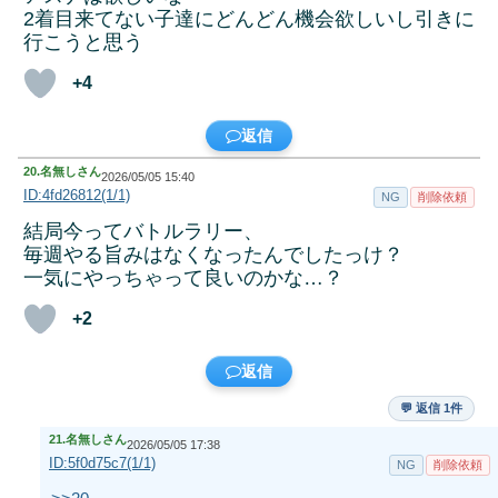
2着目来てない子達にどんどん機会欲しいし引きに
行こうと思う
+4
返信
20.
名無しさん
2026/05/05 15:40
ID:4fd26812(1/1)
NG
削除依頼
結局今ってバトルラリー、
毎週やる旨みはなくなったんでしたっけ？
一気にやっちゃって良いのかな…？
+2
返信
💬 返信 1件
21.
名無しさん
2026/05/05 17:38
ID:5f0d75c7(1/1)
NG
削除依頼