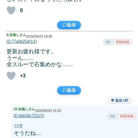
0
返信
9.
名無しさん
2026/04/23 19:39
ID:77a0b25d(1/1)
NG
削除依頼
更新お疲れ様です。
うーん……
全スルーで石集めかな……
+3
返信
💬 返信 1件
10.
名無しさん
2026/05/03 15:33
ID:dde3dc72(1/1)
NG
削除依頼
>>9
そうだね…