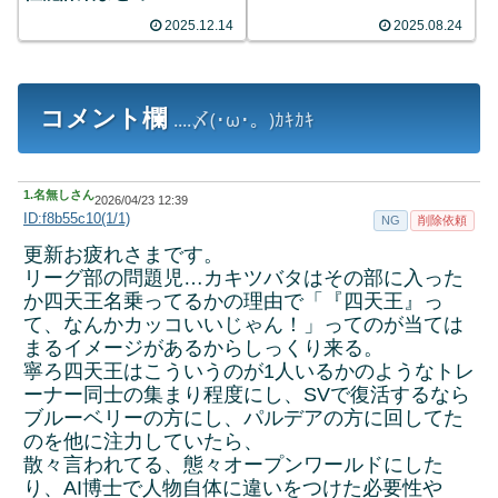
2025.12.14
2025.08.24
コメント欄
....〆(･ω･。)ｶｷｶｷ
1.
名無しさん
2026/04/23 12:39
ID:f8b55c10(1/1)
NG
削除依頼
更新お疲れさまです。
リーグ部の問題児…カキツバタはその部に入った
か四天王名乗ってるかの理由で「『四天王』っ
て、なんかカッコいいじゃん！」ってのが当ては
まるイメージがあるからしっくり来る。
寧ろ四天王はこういうのが1人いるかのようなトレ
ーナー同士の集まり程度にし、SVで復活するなら
ブルーベリーの方にし、パルデアの方に回してた
のを他に注力していたら、
散々言われてる、態々オープンワールドにした
り、AI博士で人物自体に違いをつけた必要性や