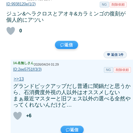
ID:9938120e(1/2)
NG
削除依頼
ジュン&ヘラクロスとアオキ&カラミンゴの復刻が
個人的にアツい
0
返信
💬 返信 1件
14.
名無しさん
2026/04/24 01:29
ID:2ee5751f(3/3)
NG
削除依頼
>>13
グランドピックアップだし普通に闇鍋だと思うか
ら、石消費度外視の人以外はオススメしない
まぁ最近マスターと旧フェス以外の選べる全然や
ってくれないんだけど…
+6
返信