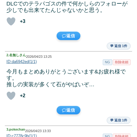
DLCでのテラパゴスの件で何かしらのフォローが
少しでも出来てたんじゃないかと思う。
+3
返信
💬 返信 1件
2.
名無しさん
2026/04/23 13:25
ID:da6942ed(1/1)
NG
削除依頼
今月もまとめありがとうございます&お疲れ様で
す。
推しの実装が多くて石がやばいぞ…
+2
返信
💬 返信 1件
3.
pokechan
2026/04/23 13:33
ID:c7778c9b(1/1)
NG
削除依頼