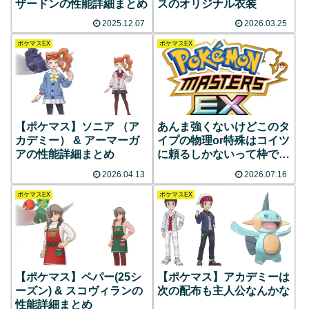
ザードンの性能詳細まとめ
スのオリジナル衣装
2025.12.07
2026.03.25
ポケマスEX
ポケマスEX
【ポケマス】ソニア （ア
あんま強くないけどこのタ
カデミー） & アーマーガ
イプの物理or特殊はコイツ
アの性能詳細まとめ
に頼るしかないって枠で一
番マシな性能してるの誰？
2026.04.13
2026.07.16
ポケマスEX
ポケマスEX
【ポケマス】ペパー(25シ
【ポケマス】アカデミーは
ーズン) & スコヴィランの
次の配布も主人公なんかな
性能詳細まとめ