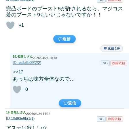
完凸ボードのブースト5が許されるなら、マジコス
若のブースト9もいいじゃないですか！！
+1
返信
💬 返信 1件
18.
名無しさん
2026/04/24 10:48
ID:a5db3e09(2/2)
NG
削除依頼
>>17
あっちは味方全体なので…
0
返信
19.
名無しさん
2026/04/24 14:14
ID:10d93e9b(1/1)
NG
削除依頼
アスナは欲しいな