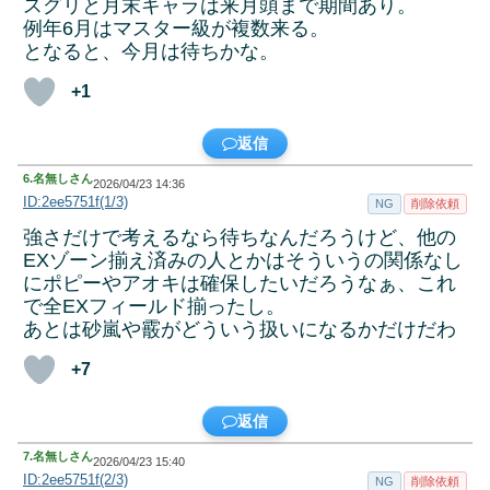
スグリと月末キャラは来月頭まで期間あり。
例年6月はマスター級が複数来る。
となると、今月は待ちかな。
+1
返信
6.
名無しさん
2026/04/23 14:36
ID:2ee5751f(1/3)
NG
削除依頼
強さだけで考えるなら待ちなんだろうけど、他の
EXゾーン揃え済みの人とかはそういうの関係なし
にポピーやアオキは確保したいだろうなぁ、これ
で全EXフィールド揃ったし。
あとは砂嵐や霰がどういう扱いになるかだけだわ
+7
返信
7.
名無しさん
2026/04/23 15:40
ID:2ee5751f(2/3)
NG
削除依頼