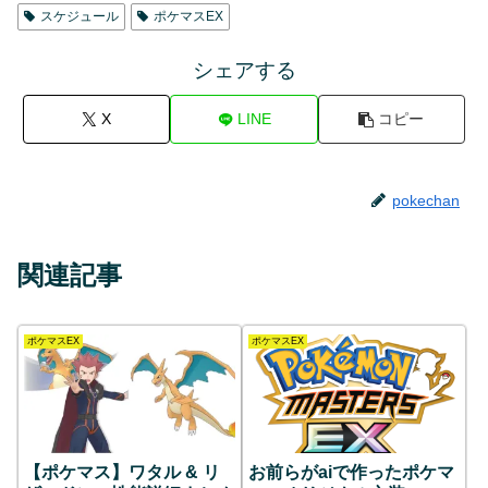
スケジュール
ポケマスEX
シェアする
X
LINE
コピー
pokechan
関連記事
ポケマスEX
ポケマスEX
【ポケマス】ワタル & リ
お前らがaiで作ったポケマ