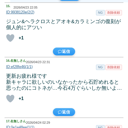
15.
2026/04/23 22:05
ID:9938120e(2/2)
NG
削除依頼
ジュン&ヘラクロスとアオキ&カラミンゴの復刻が
個人的にアツい
+1
返信
16.
名無しさん
2026/04/23 22:31
ID:ef28fe46(1/1)
NG
削除依頼
更新お疲れ様です
新キャラに欲しいのいなかったから石貯めれると
思ったのにコトネが…今石4万ぐらいしか無いよ…
+1
返信
17.
名無しさん
2026/04/24 02:29
ID:0e1e48ee(1/1)
NG
削除依頼