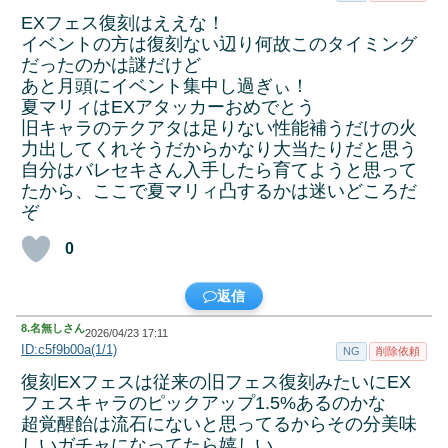
EXフェス復刻はええな！
イベントの方は復刻ない辺り何故このタイミング
だったのかは謎だけど
あと月頭にイベント集中し過ぎぃ！
夏マリィはEXアタッカーおめでとう
旧キャラのテクアタは足りない性能補うだけの火
力出してくれそうだからかなり大当たりだと思う
自分はバレセキさん入手したら育てようと思って
たから、ここで夏マリィ凸するかは迷いどころだ
ぞ
0
返信
8.
名無しさん
2026/04/23 17:11
ID:c5f9b00a(1/1)
NG
削除依頼
復刻EXフェスは従来の旧フェス復刻みたいにEX
フェスキャラのピックアップ1.5%あるのかな
超覚醒飴は流石にないと思ってるからその分美味
しいガチャになってたら嬉しい