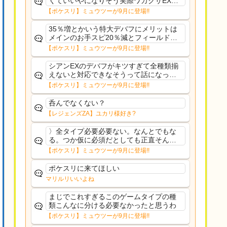
くていいやになりそう実際ワカクサEXで
さえあんまり行ってないや
【ポケスリ】ミュウツーが9月に登場!!
35％増とかいう特大デバフにメリットは
メインのお手スピ20％減とフィールド効
果のみフェアリーノーマルとか引いたら
【ポケスリ】ミュウツーが9月に登場!!
まともに料理も作れないし終わり控えめ
に言ってカス
シアンEXのデバフがキツすぎて全種類揃
えないと対応できなそうって話になって
るわ
【ポケスリ】ミュウツーが9月に登場!!
呑んでなくない？
【レジェンズZA】ユカリ様好き?
〉全タイプ必要必要ない。なんとでもな
る。つか仮に必須だとしても正直そんな
もんに付き合う気は無い。運営は時間の
【ポケスリ】ミュウツーが9月に登場!!
リソースを甘く見すぎなのよ。ポケスリ
やったことないやろうなと思ってる。〉
ポケスリに来てほしい
ラピスEX最短二年後...
マリルリいいよね
まじでこれすぎるこのゲームタイプの種
類こんなに分ける必要なかったと思うわ
【ポケスリ】ミュウツーが9月に登場!!