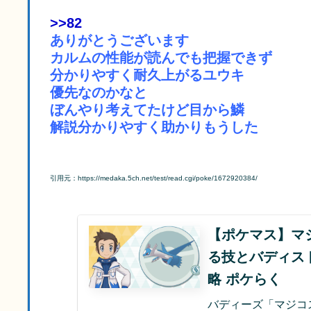
>>82
ありがとうございます
カルムの性能が読んでも把握できず
分かりやすく耐久上がるユウキ
優先なのかなと
ぼんやり考えてたけど目から鱗
解説分かりやすく助かりもうした
引用元：https://medaka.5ch.net/test/read.cgi/poke/1672920384/
【ポケマス】マ
る技とバディス
略 ポケらく
バディーズ「マジコ