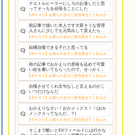
ナエトルヒーラーにしろのお達しだと思
ってそっちを頑張ることにした
【ポケスリ】お前らのきのこ担当見せてくれんか…
前記事で描いた本人です大変そうな管理
人さんに少しでも元気出して貰えたらと
ノリで描いたおかメックスだったので言
【ポケスリ】お前らのきのこ担当見せてくれんか…
及されると少し気恥ずかしいですが平常
通りに戻られたようで何よりですこれか
結構自慢できる子だと思ってる
らも更新楽しみにして...
【ポケスリ】お前らのきのこ担当見せてくれんか…
前の記事でおかえりの意味を込めて可愛
い絵を書いてもらったので、せっかくな
のでトップに飾ってみました。少しの間
【ポケスリ】お前らのきのこ担当見せてくれんか…
掲載しようかと思います。ようやく通常
更新できそうです。
自慢させてくれ文句なしと言えるのがこ
いつだけなんだ
【ポケスリ】お前らのきのこ担当見せてくれんか…
おかえりなさい！おかメックス！！(おか
メックスってなんだ...？)
【ポケスリ】お前らのきのこ担当見せてくれんか…
そこまで酷いとEXフィールドには行かな