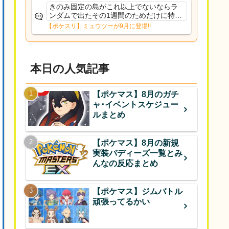
きのみ固定の島がこれ以上でないならラ
ンダムで出たその1週間のためだけに特定
のタイプにリソース割くのなんだかむな
【ポケスリ】ミュウツーが9月に登場!!
しい気がするわ出番がないってわけじゃ
ないから無駄ではないんだけど
本日の人気記事
【ポケマス】8月のガチ
ャ･イベントスケジュー
ルまとめ
【ポケマス】8月の新規
実装バディーズ一覧とみ
んなの反応まとめ
【ポケマス】ジムバトル
頑張ってるかい