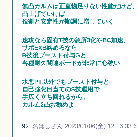
無凸カルムは正直物足りない性能だけど
凸上げていけば
役割と安定性が順調に増していく
速攻なら固有T技の急所3化やBC加速、
サポEXB絡めるなら
B技後ブースト付与Gと
各種耐久関連ボードが非常に心強い
水悪PT以外でもブースト付与と
自己強化目当てのS技運用で
手広く立ち回れるから、
カルム2凸お勧めよ
92:
名無しさん
2023/01/06(金) 12:16:33.