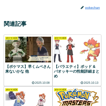
pokechan
関連記事
ポケマスEX
ポケマスEX
【ポケマス】早くムベさん
【バラエティ】ポッド &
来ないかな 他
バオッキーの性能詳細まと
め
2025.10.08
2025.10.13
ポケマスEX
ポケマスEX