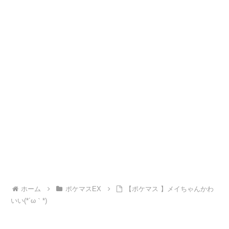
ホーム
ポケマスEX
【ポケマス 】メイちゃんかわ
いい(*´ω｀*)