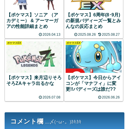
【ポケマス】ソニア （ア
【ポケマス】6周年(8･9月)
カデミー） & アーマーガ
の新規バディーズ一覧とみ
アの性能詳細まとめ
んなの反応まとめ
2026.04.13
2025.08.26
2025.08.27
ポケマスEX
ポケマスEX
【ポケマス】来月辺りそろ
【ポケマス】今日からアイ
そろZAキャラ出るかな
コンが「マナフィ」に変
更!!バディーズは誰だ??
2026.07.08
2026.06.26
コメント欄
....〆(･ω･。)ｶｷｶｷ