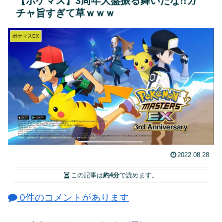
【ポケマス】3周年大盤振る舞いだな!!ガ
チャ旨すぎて草ｗｗｗ
ポケマスEX
2022.08.28
この記事は
約4分
で読めます。
0件のコメントがあります