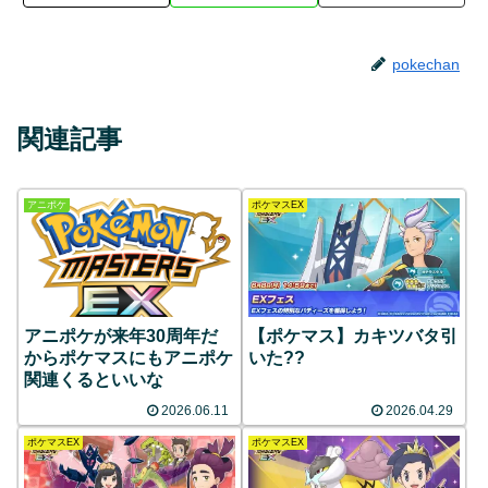
pokechan
関連記事
アニポケ
ポケマスEX
アニポケが来年30周年だ
【ポケマス】カキツバタ引
からポケマスにもアニポケ
いた??
関連くるといいな
2026.06.11
2026.04.29
ポケマスEX
ポケマスEX