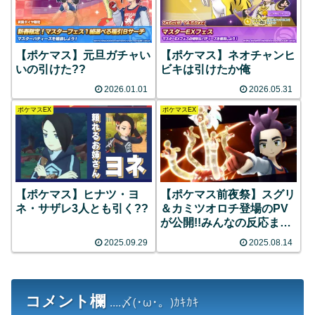
【ポケマス】元旦ガチャい
【ポケマス】ネオチャンヒ
いの引けた??
ビキは引けたか俺
2026.01.01
2026.05.31
ポケマスEX
ポケマスEX
【ポケマス】ヒナツ・ヨ
【ポケマス前夜祭】スグリ
ネ・サザレ3人とも引く??
＆カミツオロチ登場のPV
が公開!!みんなの反応まと
め
2025.09.29
2025.08.14
コメント欄
....〆(･ω･。)ｶｷｶｷ