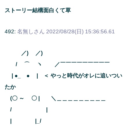
ストーリー結構面白くて草
492:
名無しさん
2022/08/28(日) 15:36:56.61
／) ／)
/ ⌒ ヽ ／￣￣￣￣￣￣￣￣￣
| ●_ ● | ＜ やっと時代がオレに追いつい
たか
(〇 ～ 〇 | ＼＿＿＿＿＿＿＿＿＿
/ |
| |_/