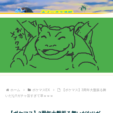
ホーム
ポケマスEX
【ポケマス】3周年大盤振る舞
いだな!!ガチャ旨すぎて草ｗｗｗ