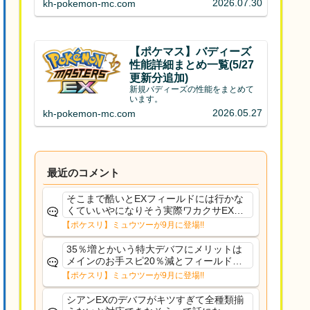
2026.07.30
kh-pokemon-mc.com
【ポケマス】バディーズ
性能詳細まとめ一覧(5/27
更新分追加)
新規バディーズの性能をまとめて
います。
2026.05.27
kh-pokemon-mc.com
最近のコメント
そこまで酷いとEXフィールドには行かな
くていいやになりそう実際ワカクサEXで
さえあんまり行ってないや
【ポケスリ】ミュウツーが9月に登場!!
35％増とかいう特大デバフにメリットは
メインのお手スピ20％減とフィールド効
果のみフェアリーノーマルとか引いたら
【ポケスリ】ミュウツーが9月に登場!!
まともに料理も作れないし終わり控えめ
に言ってカス
シアンEXのデバフがキツすぎて全種類揃