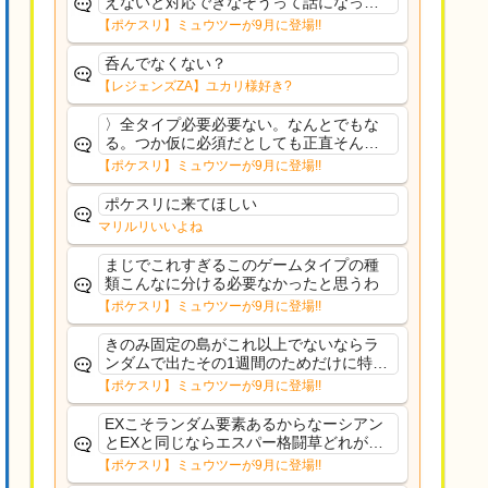
えないと対応できなそうって話になって
るわ
【ポケスリ】ミュウツーが9月に登場!!
呑んでなくない？
【レジェンズZA】ユカリ様好き?
〉全タイプ必要必要ない。なんとでもな
る。つか仮に必須だとしても正直そんな
もんに付き合う気は無い。運営は時間の
【ポケスリ】ミュウツーが9月に登場!!
リソースを甘く見すぎなのよ。ポケスリ
やったことないやろうなと思ってる。〉
ポケスリに来てほしい
ラピスEX最短二年後...
マリルリいいよね
まじでこれすぎるこのゲームタイプの種
類こんなに分ける必要なかったと思うわ
【ポケスリ】ミュウツーが9月に登場!!
きのみ固定の島がこれ以上でないならラ
ンダムで出たその1週間のためだけに特定
のタイプにリソース割くのなんだかむな
【ポケスリ】ミュウツーが9月に登場!!
しい気がするわ出番がないってわけじゃ
ないから無駄ではないんだけど
EXこそランダム要素あるからなーシアン
とEXと同じならエスパー格闘草どれが事
前に来るか分からんから、積む必要があ
【ポケスリ】ミュウツーが9月に登場!!
るミュウツーは使いにくくね？って思っ