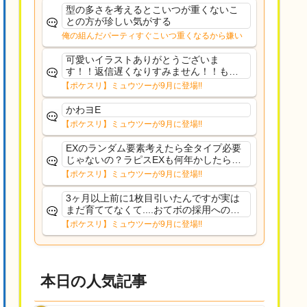
た
型の多さを考えるとこいつが重くないこ
との方が珍しい気がする
俺の組んだパーティすぐこいつ重くなるから嫌い
可愛いイラストありがとうございま
す！！返信遅くなりすみません！！もう
少ししたら通常再開できます！
【ポケスリ】ミュウツーが9月に登場!!
かわヨE
【ポケスリ】ミュウツーが9月に登場!!
EXのランダム要素考えたら全タイプ必要
じゃないの？ラピスEXも何年かしたら来
るだろうし後から厳選したい育てたいっ
【ポケスリ】ミュウツーが9月に登場!!
て思ってもどうにもならないのがこのゲ
ームだしな
3ヶ月以上前に1枚目引いたんですが実は
まだ育ててなくて....おてボの採用への影
響は勉強になります。ありがとうござい
【ポケスリ】ミュウツーが9月に登場!!
ますオイルはだいぶ強めのABBレントラ
ーいて芋の方が不安なんで1枚目にしよう
かなと思...
本日の人気記事