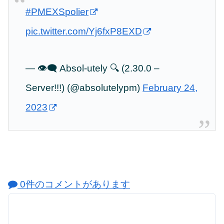
#PMEXSpolier
pic.twitter.com/Yj6fxP8EXD
— 👁️‍🗨️ Absol-utely 🔍 (2.30.0 –
Server!!!) (@absolutelypm)
February 24,
2023
0件のコメントがあります