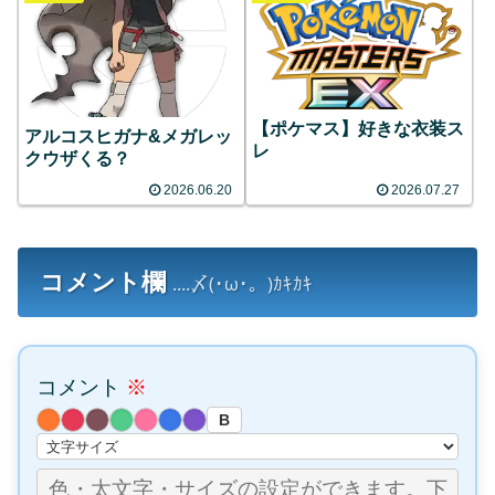
【ポケマス】好きな衣装ス
アルコスヒガナ&メガレッ
レ
クウザくる？
2026.06.20
2026.07.27
コメント欄
....〆(･ω･。)ｶｷｶｷ
コメント
※
B