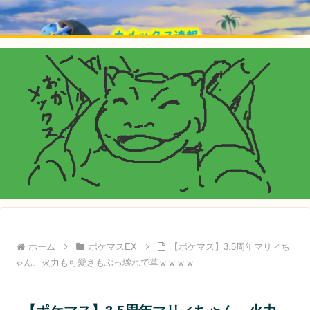
ホーム
ポケマスEX
【ポケマス】3.5周年マリィち
ゃん、火力も可愛さもぶっ壊れで草ｗｗｗｗ