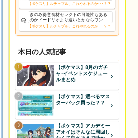
意でもない限り挽回きついのか。肝心の
【ポケスリ】ルチャブル、これやれるのか･･･？？
ハーブミートジンジャーのAAA共はデバ
フ受けても強そうな面子だもんなぁ
きのみ得意食材セレクトの可能性もある
のかドードリオより速いとかならワンチ
ャン…？
【ポケスリ】ルチャブル、これやれるのか･･･？？
本日の人気記事
【ポケマス】8月のガチ
ャ･イベントスケジュー
ルまとめ
【ポケマス】選べるマス
ターパック買った？？
【ポケマス】アカデミー
アオイはそんなに周回し