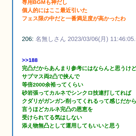
専用BGMも神だし
個人的にはここ最近引いた
フェス限の中だと一番満足度が高かったわ
206:
名無しさん
2023/03/06(月) 11:46:05
>>188
完凸だからあんまり参考にはならんと思うけ
サブマス両2凸で挟んで
等倍2000余裕ってくらい
砂岩張ってカルネでシンクロ技連打してれば
クダリがガンガン削ってくれるって感じだか
言うほどカルネ完凸の恩恵を
受けられてる気はしない
添え物無凸として運用してもいいと思う