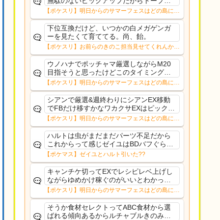
無駄のないピックアップだからトープだ
わルチャブルもそこまでな性能っぽいし
【ポケスリ】明日からのサマーフェスはどの島に行
安心していける
く？？12日㈬からはNMD
下位互換だけど、いつかの白メガゲンガ
ーを見たくて育ててる。尚、飴。
【ポケスリ】お前らのきのこ担当見せてくれんか…
ウノハナでポッチャマ厳選しながらM20
目指そうと思ったけどこのタイミングで
目指す意味もないことに気づいたそれな
【ポケスリ】明日からのサマーフェスはどの島に行
ら10%デバフ受け入れてもリサexゆめか
く？？12日㈬からはNMD
け集めつつFB配れるワカクサEXの方がい
シアンで厳選&週終わりにシアンEX移動
いかな〜
でFBだけ移すかなワカクサEXはピックア
ップ出てくる確率低すぎるルチャブルも
【ポケスリ】明日からのサマーフェスはどの島に行
食材セレクトでそんなガチ性能でもない
く？？12日㈬からはNMD
からラピス行くほどでもないし
ハルトは虫がまだまだパーツ不足だから
これからって感じゼイユはBDバフぐらい
技1で配れるようにしてほしかった
【ポケマス】ゼイユとハルト引いた??
キャンチケ切ってEXでレシピレベ上げし
ながらゆめかけ稼ぐのがいいとわかって
るのだが、ルチャルブルごときに切るよ
【ポケスリ】明日からのサマーフェスはどの島に行
りデカヌチャン(きのバ)に期待してゆった
く？？12日㈬からはNMD
りトープ
そうか食材セレクトってABC食材から選
ばれる傾向あるからルチャブルきのみ得