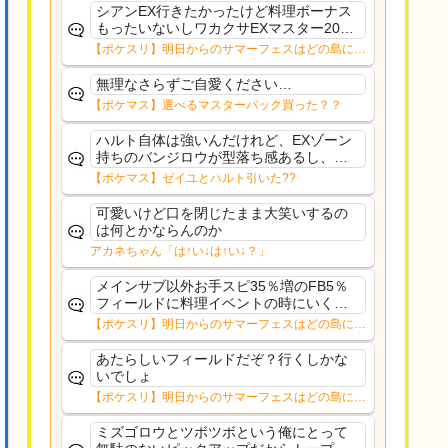
シアンEX行きたかったけど料理ボーナス
もったいないしワカクサEXマスター20チ
ャレしますがんばるぞー
【ポケスリ】明日からのサマーフェスはどの島に行
く？？12日㈬からはNMD
無理なさらずご自愛ください…
【ポケマス】選べるマスターパック買った？？
ハルト自体は強いんだけれど、EXゾーン
持ちのバンジロウが型落ち感あるし、ま
ともなサポート役も居ないのがキツイ感
【ポケマス】ゼイユとハルト引いた??
じ。アルコスコルニみたいなキャラが来
たら、ハルトの評価は一気に上がると思
可愛いけど口を閉じたまま大笑いするの
うよ。
は何とかならんのか
アカネちゃん「は↑い↓は↑い↓？」
メインサブ以外お手スピ35％増のFB5％
フィールドに料理イベントの時にいくの
はただのアホでしょろくに料理も作れな
【ポケスリ】明日からのサマーフェスはどの島に行
いか作れても料理チャンス乗せられない
く？？12日㈬からはNMD
上に作ってもレシピレベルも上がらんし
あたらしいフィールドだぞ？行くしかな
いでしょ
【ポケスリ】明日からのサマーフェスはどの島に行
く？？12日㈬からはNMD
ミズゴロウとツボツボという俺にとって