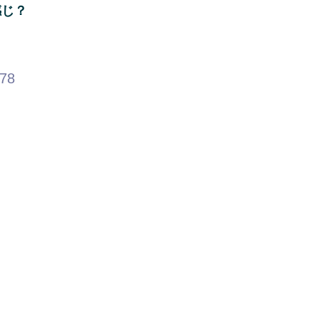
感じ？
.78