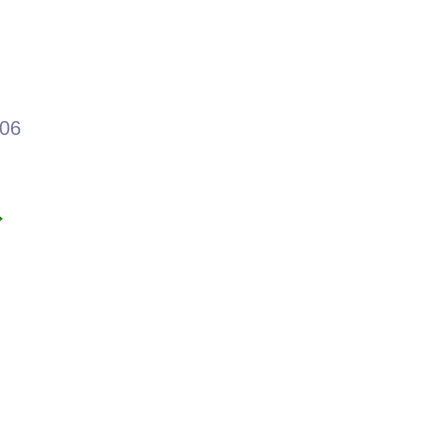
.06
ど
ら