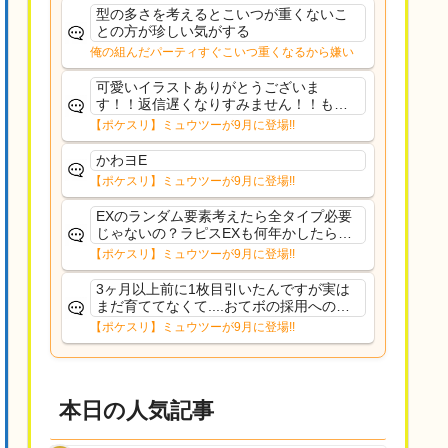
た
型の多さを考えるとこいつが重くないこ
との方が珍しい気がする
俺の組んだパーティすぐこいつ重くなるから嫌い
可愛いイラストありがとうございま
す！！返信遅くなりすみません！！もう
少ししたら通常再開できます！
【ポケスリ】ミュウツーが9月に登場!!
かわヨE
【ポケスリ】ミュウツーが9月に登場!!
EXのランダム要素考えたら全タイプ必要
じゃないの？ラピスEXも何年かしたら来
るだろうし後から厳選したい育てたいっ
【ポケスリ】ミュウツーが9月に登場!!
て思ってもどうにもならないのがこのゲ
ームだしな
3ヶ月以上前に1枚目引いたんですが実は
まだ育ててなくて....おてボの採用への影
響は勉強になります。ありがとうござい
【ポケスリ】ミュウツーが9月に登場!!
ますオイルはだいぶ強めのABBレントラ
ーいて芋の方が不安なんで1枚目にしよう
かなと思...
本日の人気記事