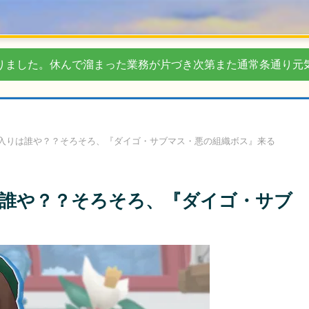
りました。休んで溜まった業務が片づき次第また通常条通り元
入りは誰や？？そろそろ、『ダイゴ・サブマス・悪の組織ボス』来る
誰や？？そろそろ、『ダイゴ・サブ