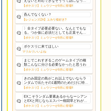
えないと対応できなそうって話になって
るわ
【ポケスリ】ミュウツーが9月に登場!!
呑んでなくない？
【レジェンズZA】ユカリ様好き?
〉全タイプ必要必要ない。なんとでもな
る。つか仮に必須だとしても正直そんな
もんに付き合う気は無い。運営は時間の
【ポケスリ】ミュウツーが9月に登場!!
リソースを甘く見すぎなのよ。ポケスリ
やったことないやろうなと思ってる。〉
ポケスリに来てほしい
ラピスEX最短二年後...
マリルリいいよね
まじでこれすぎるこのゲームタイプの種
類こんなに分ける必要なかったと思うわ
【ポケスリ】ミュウツーが9月に登場!!
きのみ固定の島がこれ以上でないならラ
ンダムで出たその1週間のためだけに特定
のタイプにリソース割くのなんだかむな
【ポケスリ】ミュウツーが9月に登場!!
しい気がするわ出番がないってわけじゃ
ないから無駄ではないんだけど
EXこそランダム要素あるからなーシアン
とEXと同じならエスパー格闘草どれが事
前に来るか分からんから、積む必要があ
【ポケスリ】ミュウツーが9月に登場!!
るミュウツーは使いにくくね？って思っ