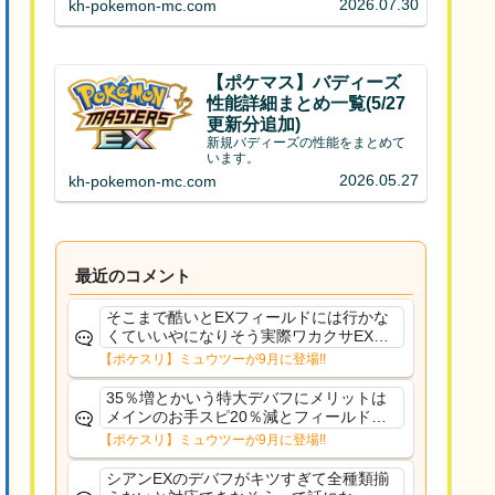
2026.07.30
kh-pokemon-mc.com
【ポケマス】バディーズ
性能詳細まとめ一覧(5/27
更新分追加)
新規バディーズの性能をまとめて
います。
2026.05.27
kh-pokemon-mc.com
最近のコメント
そこまで酷いとEXフィールドには行かな
くていいやになりそう実際ワカクサEXで
さえあんまり行ってないや
【ポケスリ】ミュウツーが9月に登場!!
35％増とかいう特大デバフにメリットは
メインのお手スピ20％減とフィールド効
果のみフェアリーノーマルとか引いたら
【ポケスリ】ミュウツーが9月に登場!!
まともに料理も作れないし終わり控えめ
に言ってカス
シアンEXのデバフがキツすぎて全種類揃