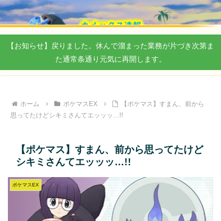
【お知らせ】戻りました。休んで溜まった業務が片づき次第ま
た通常条通り元気に再開します。
ホーム
ポケマスEX
【ポケマス】すまん、前から
思ってたけどシキミさんてエッッッ…!!
【ポケマス】すまん、前から思ってたけど
シキミさんてエッッッ…!!
ポケマスEX