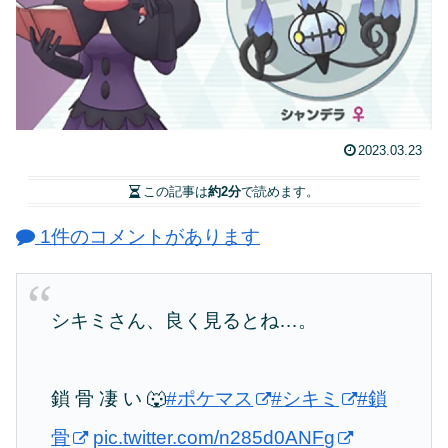
2023.03.23
この記事は
約2分
で読めます。
1件のコメントがあります
シキミさん、良く見るとね…。
鎖 骨 凄 い 🐺
#ポケマス
#シキミ
#鎖
骨
pic.twitter.com/n285d0ANFg