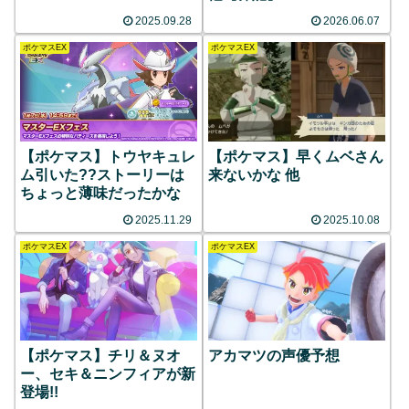
2025.09.28
2026.06.07
ポケマスEX
ポケマスEX
【ポケマス】トウヤキュレ
【ポケマス】早くムベさん
ム引いた??ストーリーは
来ないかな 他
ちょっと薄味だったかな
2025.11.29
2025.10.08
ポケマスEX
ポケマスEX
【ポケマス】チリ＆ヌオ
アカマツの声優予想
ー、セキ＆ニンフィアが新
登場!!