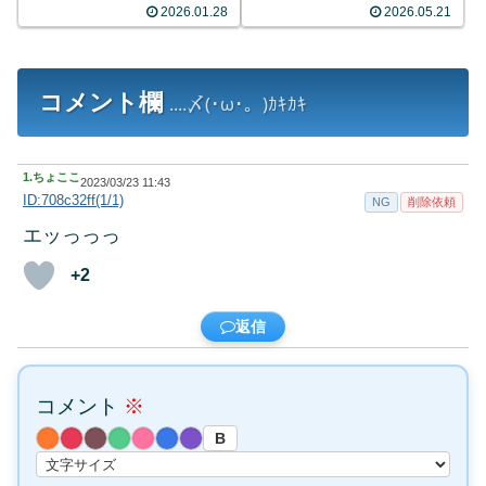
2026.01.28
2026.05.21
コメント欄
....〆(･ω･。)ｶｷｶｷ
1.
ちょここ
2023/03/23 11:43
ID:708c32ff(1/1)
NG
削除依頼
エッっっっ
+2
返信
コメント
※
B