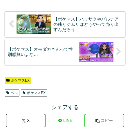
【ポケマス】ハッサクやパルデア
の残りジムリはどうやって売り出
すんだろう
【ポケマス】オモダカさんって性
別感無いよな…
ポケマスEX
ベル
ポケマスEX
シェアする
X
LINE
コピー