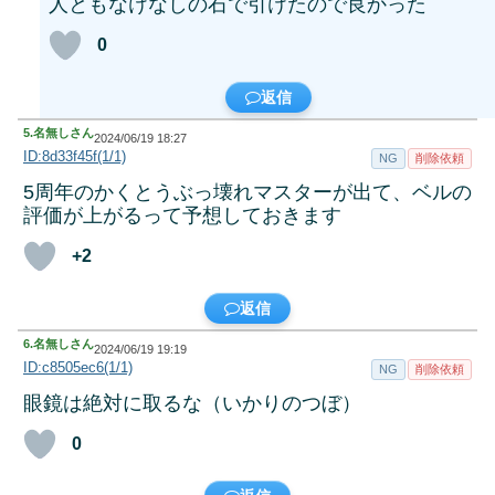
人ともなけなしの石で引けたので良かった
0
返信
5.
名無しさん
2024/06/19 18:27
ID:8d33f45f(1/1)
NG
削除依頼
5周年のかくとうぶっ壊れマスターが出て、ベルの
評価が上がるって予想しておきます
+2
返信
6.
名無しさん
2024/06/19 19:19
ID:c8505ec6(1/1)
NG
削除依頼
眼鏡は絶対に取るな（いかりのつぼ）
0