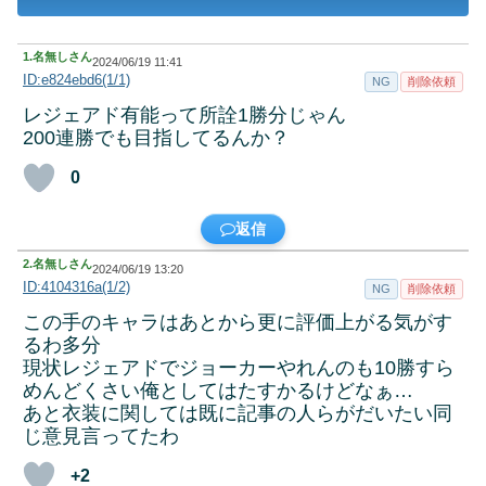
1.
名無しさん
2024/06/19 11:41
ID:e824ebd6(1/1)
NG
削除依頼
レジェアド有能って所詮1勝分じゃん
200連勝でも目指してるんか？
0
返信
2.
名無しさん
2024/06/19 13:20
ID:4104316a(1/2)
NG
削除依頼
この手のキャラはあとから更に評価上がる気がす
るわ多分
現状レジェアドでジョーカーやれんのも10勝すら
めんどくさい俺としてはたすかるけどなぁ…
あと衣装に関しては既に記事の人らがだいたい同
じ意見言ってたわ
+2