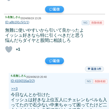
返信
3.
名無しさん
2024/06/19 13:26
ID:a8b191c5(1/1)
NG
削除依頼
無難に使いやすいから引いて良かったよ
イッシュ好きなら特に引くべきだと思う
悩んだらダイヤと股間に相談しろ
+1
返信
💬 返信 1件
4.
名無しさん
2024/06/19 20:40
ID:4104316a(2/2)
NG
削除依頼
>>3
今日なんとか引けた
イッシュは好きな上位五人にチェレンもベルも入
ってたので石少ない中来ちゃって困ってたけど二