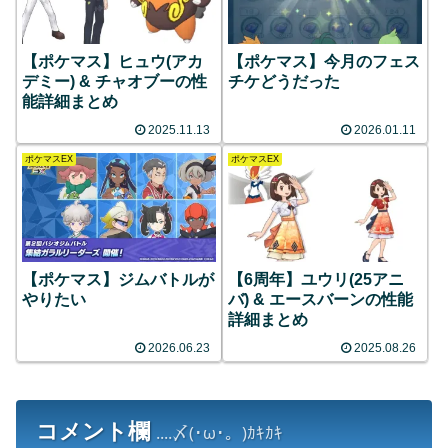
【ポケマス】ヒュウ(アカ
【ポケマス】今月のフェス
デミー) & チャオブーの性
チケどうだった
能詳細まとめ
2025.11.13
2026.01.11
ポケマスEX
ポケマスEX
【ポケマス】ジムバトルが
【6周年】ユウリ(25アニ
やりたい
バ) & エースバーンの性能
詳細まとめ
2026.06.23
2025.08.26
コメント欄
....〆(･ω･。)ｶｷｶｷ