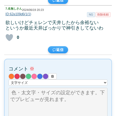
返信
7.
名無しさん
2024/06/19 20:23
ID:62e109d6(1/1)
NG
削除依頼
欲しいけどチェレンで天井したから余裕ない
というか最近天井ばっかりで神引きしてないわ
0
返信
コメント
※
B