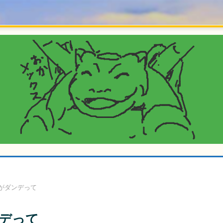
がダンデって
デって