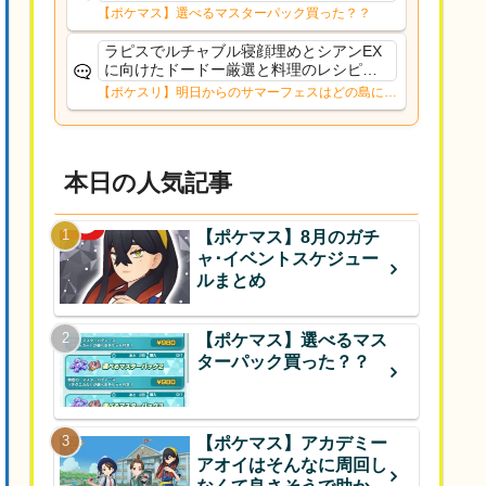
【ポケマス】選べるマスターパック買った？？
ラピスでルチャブル寝顔埋めとシアンEX
に向けたドードー厳選と料理のレシピレ
ベル上げシアンEXにFL移すかは考え中キ
【ポケスリ】明日からのサマーフェスはどの島に行
ャンチケは切らずにまったり過ごす予定
く？？12日㈬からはNMD
本日の人気記事
【ポケマス】8月のガチ
ャ･イベントスケジュー
ルまとめ
【ポケマス】選べるマス
ターパック買った？？
【ポケマス】アカデミー
アオイはそんなに周回し