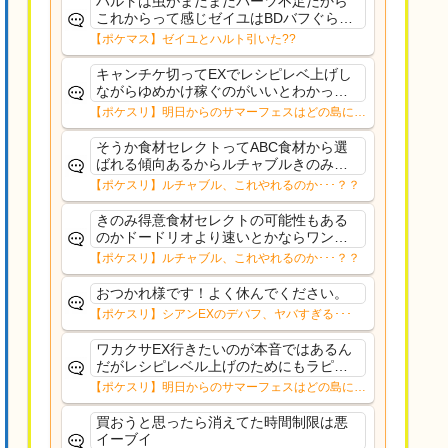
ハルトは虫がまだまだパーツ不足だから
これからって感じゼイユはBDバフぐらい
技1で配れるようにしてほしかった
【ポケマス】ゼイユとハルト引いた??
キャンチケ切ってEXでレシピレベ上げし
ながらゆめかけ稼ぐのがいいとわかって
るのだが、ルチャルブルごときに切るよ
【ポケスリ】明日からのサマーフェスはどの島に行
りデカヌチャン(きのバ)に期待してゆった
く？？12日㈬からはNMD
りトープ
そうか食材セレクトってABC食材から選
ばれる傾向あるからルチャブルきのみ得
意でもない限り挽回きついのか。肝心の
【ポケスリ】ルチャブル、これやれるのか･･･？？
ハーブミートジンジャーのAAA共はデバ
フ受けても強そうな面子だもんなぁ
きのみ得意食材セレクトの可能性もある
のかドードリオより速いとかならワンチ
ャン…？
【ポケスリ】ルチャブル、これやれるのか･･･？？
おつかれ様です！よく休んでください。
【ポケスリ】シアンEXのデバフ、ヤバすぎる･･･
ワカクサEX行きたいのが本音ではあるん
だがレシピレベル上げのためにもラピス
かもワカクサEXのデバフ受けながらのレ
【ポケスリ】明日からのサマーフェスはどの島に行
シピ上げってかなりストレス有るんよド
く？？12日㈬からはNMD
ードー厳選とルチャブル寝顔も取っとき
買おうと思ったら消えてた時間制限は悪
たいし
イーブイ