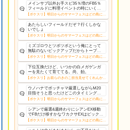
メインサブ以外お手スピ35％増のFB5％
フィールドに料理イベントの時にいくの
はただのアホでしょろくに料理も作れな
【ポケスリ】明日からのサマーフェスはどの島に行
いか作れても料理チャンス乗せられない
く？？12日㈬からはNMD
上に作ってもレシピレベルも上がらんし
あたらしいフィールドだぞ？行くしかな
いでしょ
【ポケスリ】明日からのサマーフェスはどの島に行
く？？12日㈬からはNMD
ミズゴロウとツボツボという俺にとって
無駄のないピックアップだからトープだ
わルチャブルもそこまでな性能っぽいし
【ポケスリ】明日からのサマーフェスはどの島に行
安心していける
く？？12日㈬からはNMD
下位互換だけど、いつかの白メガゲンガ
ーを見たくて育ててる。尚、飴。
【ポケスリ】お前らのきのこ担当見せてくれんか…
ウノハナでポッチャマ厳選しながらM20
目指そうと思ったけどこのタイミングで
目指す意味もないことに気づいたそれな
【ポケスリ】明日からのサマーフェスはどの島に行
ら10%デバフ受け入れてもリサexゆめか
く？？12日㈬からはNMD
け集めつつFB配れるワカクサEXの方がい
シアンで厳選&週終わりにシアンEX移動
いかな〜
でFBだけ移すかなワカクサEXはピックア
ップ出てくる確率低すぎるルチャブルも
【ポケスリ】明日からのサマーフェスはどの島に行
食材セレクトでそんなガチ性能でもない
く？？12日㈬からはNMD
からラピス行くほどでもないし