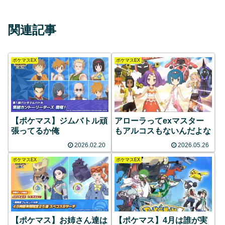
関連記事
ポケマスEX
ポケマスEX
【ポケマス】ジムバトル頑
アローラってexマスター
張ってるか俺
もアルコスもないんだよな
2026.02.20
2026.05.26
ポケマスEX
ポケマスEX
【ポケマス】お姉さん達は
【ポケマス】4月は誰が実