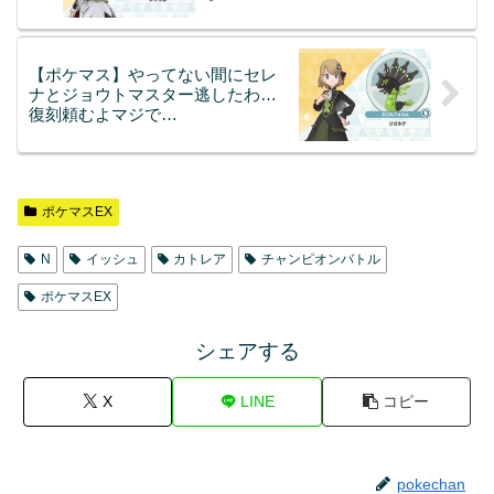
【ポケマス】やってない間にセレ
ナとジョウトマスター逃したわ…
復刻頼むよマジで…
ポケマスEX
N
イッシュ
カトレア
チャンピオンバトル
ポケマスEX
シェアする
X
LINE
コピー
pokechan