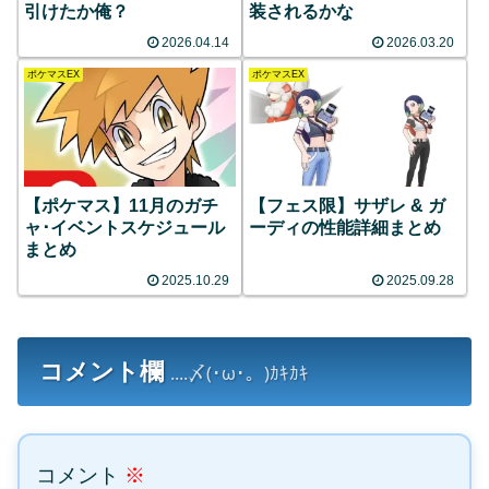
引けたか俺？
装されるかな
2026.04.14
2026.03.20
ポケマスEX
ポケマスEX
【ポケマス】11月のガチ
【フェス限】サザレ & ガ
ャ･イベントスケジュール
ーディの性能詳細まとめ
まとめ
2025.10.29
2025.09.28
コメント欄
....〆(･ω･。)ｶｷｶｷ
コメント
※