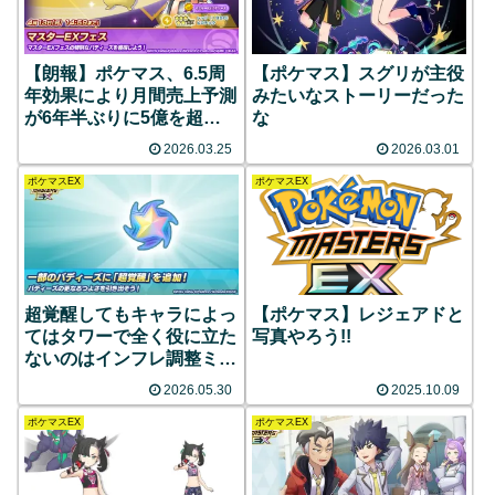
【朗報】ポケマス、6.5周
【ポケマス】スグリが主役
年効果により月間売上予測
みたいなストーリーだった
が6年半ぶりに5億を超え
な
る
2026.03.25
2026.03.01
ポケマスEX
ポケマスEX
超覚醒してもキャラによっ
【ポケマス】レジェアドと
てはタワーで全く役に立た
写真やろう!!
ないのはインフレ調整ミス
り過ぎてんだろ
2026.05.30
2025.10.09
ポケマスEX
ポケマスEX