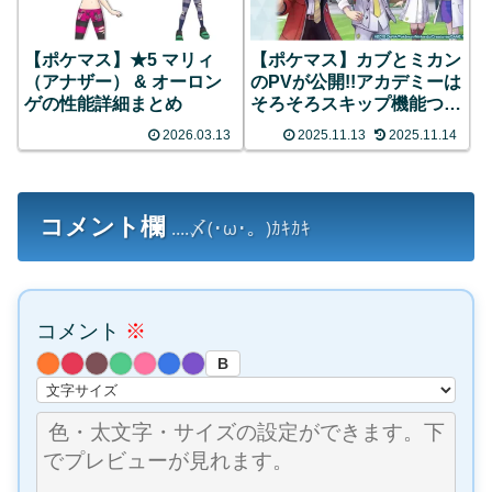
【ポケマス】★5 マリィ
【ポケマス】カブとミカン
（アナザー） & オーロン
のPVが公開!!アカデミーは
ゲの性能詳細まとめ
そろそろスキップ機能つけ
てほしい
2026.03.13
2025.11.13
2025.11.14
コメント欄
....〆(･ω･。)ｶｷｶｷ
コメント
※
B