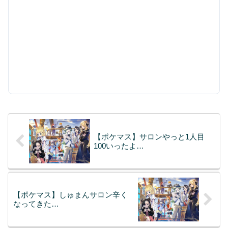
【ポケマス】サロンやっと1人目
100いったよ…
【ポケマス】しゅまんサロン辛く
なってきた…