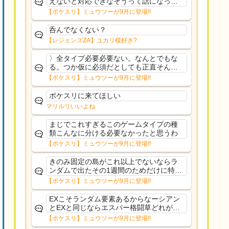
えないと対応できなそうって話になって
るわ
【ポケスリ】ミュウツーが9月に登場!!
呑んでなくない？
【レジェンズZA】ユカリ様好き?
〉全タイプ必要必要ない。なんとでもな
る。つか仮に必須だとしても正直そんな
もんに付き合う気は無い。運営は時間の
【ポケスリ】ミュウツーが9月に登場!!
リソースを甘く見すぎなのよ。ポケスリ
やったことないやろうなと思ってる。〉
ポケスリに来てほしい
ラピスEX最短二年後...
マリルリいいよね
まじでこれすぎるこのゲームタイプの種
類こんなに分ける必要なかったと思うわ
【ポケスリ】ミュウツーが9月に登場!!
きのみ固定の島がこれ以上でないならラ
ンダムで出たその1週間のためだけに特定
のタイプにリソース割くのなんだかむな
【ポケスリ】ミュウツーが9月に登場!!
しい気がするわ出番がないってわけじゃ
ないから無駄ではないんだけど
EXこそランダム要素あるからなーシアン
とEXと同じならエスパー格闘草どれが事
前に来るか分からんから、積む必要があ
【ポケスリ】ミュウツーが9月に登場!!
るミュウツーは使いにくくね？って思っ