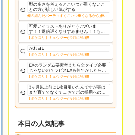
た
型の多さを考えるとこいつが重くないこ
との方が珍しい気がする
俺の組んだパーティすぐこいつ重くなるから嫌い
可愛いイラストありがとうございま
す！！返信遅くなりすみません！！もう
少ししたら通常再開できます！
【ポケスリ】ミュウツーが9月に登場!!
かわヨE
【ポケスリ】ミュウツーが9月に登場!!
EXのランダム要素考えたら全タイプ必要
じゃないの？ラピスEXも何年かしたら来
るだろうし後から厳選したい育てたいっ
【ポケスリ】ミュウツーが9月に登場!!
て思ってもどうにもならないのがこのゲ
ームだしな
3ヶ月以上前に1枚目引いたんですが実は
まだ育ててなくて....おてボの採用への影
響は勉強になります。ありがとうござい
【ポケスリ】ミュウツーが9月に登場!!
ますオイルはだいぶ強めのABBレントラ
ーいて芋の方が不安なんで1枚目にしよう
かなと思...
本日の人気記事