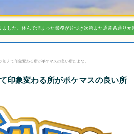
りました。休んで溜まった業務が片づき次第また通常条通り元
ジ加えて印象変わる所がポケマスの良い所だよな。
て印象変わる所がポケマスの良い所