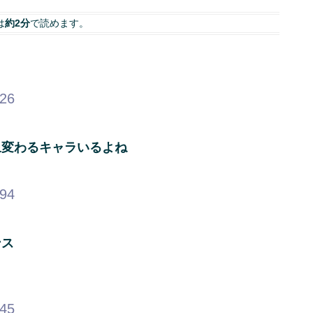
は
約2分
で読めます。
.26
象変わるキャラいるよね
.94
ンス
.45