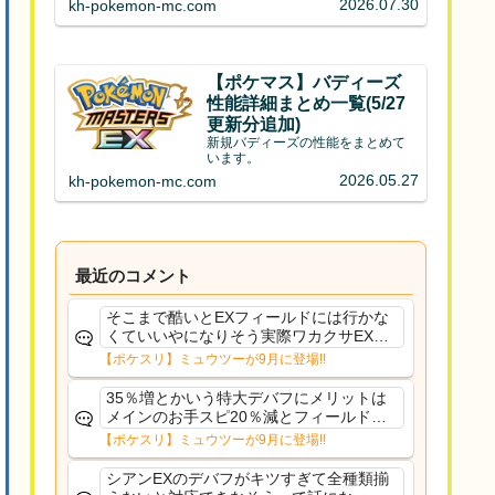
2026.07.30
kh-pokemon-mc.com
【ポケマス】バディーズ
性能詳細まとめ一覧(5/27
更新分追加)
新規バディーズの性能をまとめて
います。
2026.05.27
kh-pokemon-mc.com
最近のコメント
そこまで酷いとEXフィールドには行かな
くていいやになりそう実際ワカクサEXで
さえあんまり行ってないや
【ポケスリ】ミュウツーが9月に登場!!
35％増とかいう特大デバフにメリットは
メインのお手スピ20％減とフィールド効
果のみフェアリーノーマルとか引いたら
【ポケスリ】ミュウツーが9月に登場!!
まともに料理も作れないし終わり控えめ
に言ってカス
シアンEXのデバフがキツすぎて全種類揃