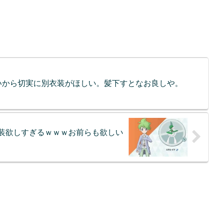
いから切実に別衣装がほしい。髪下すとなお良しや。
装欲しすぎるｗｗｗお前らも欲しい