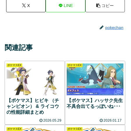
X
LINE
コピー
pokechan
関連記事
ポケマスEX
ポケマスEX
【ポケマス】ヒビキ （チ
【ポケマス】ハッサク先生
ャンピオン） & ライコウ
不具合出てるっぽいね･･･
の性能詳細まとめ
2026.05.29
2026.01.17
ポケマスEX
ポケマスEX