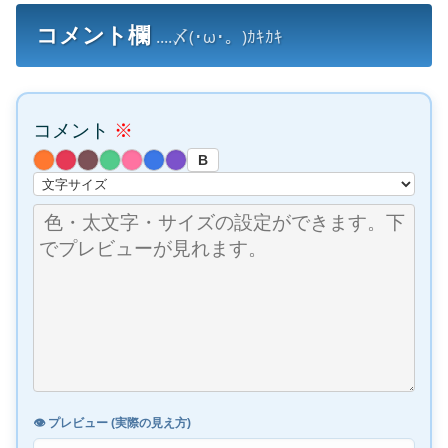
コメント欄
....〆(･ω･。)ｶｷｶｷ
コメント
※
B
👁️ プレビュー (実際の見え方)