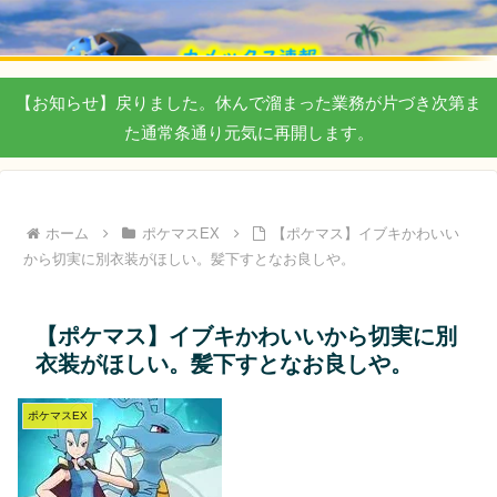
【お知らせ】戻りました。休んで溜まった業務が片づき次第ま
た通常条通り元気に再開します。
ホーム
ポケマスEX
【ポケマス】イブキかわいい
から切実に別衣装がほしい。髪下すとなお良しや。
【ポケマス】イブキかわいいから切実に別
衣装がほしい。髪下すとなお良しや。
ポケマスEX