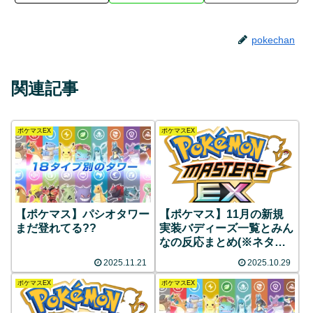
pokechan
関連記事
ポケマスEX
ポケマスEX
【ポケマス】パシオタワー
【ポケマス】11月の新規
まだ登れてる??
実装バディーズ一覧とみん
なの反応まとめ(※ネタバ
レ注意)
2025.11.21
2025.10.29
ポケマスEX
ポケマスEX