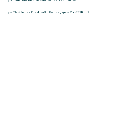
https://kako.futakuro.com/futa/img_b/1217576734/
https://itest.5ch.net/medaka/test/read.cgi/poke/1722232661