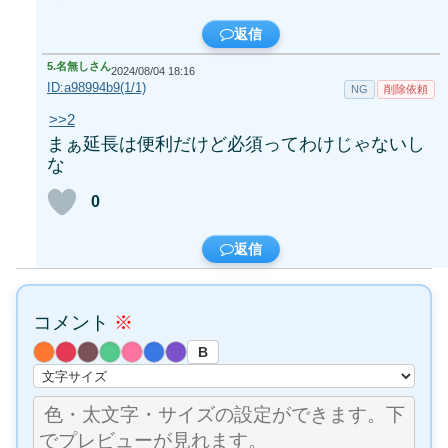
返信
5.
名無しさん
2024/08/04 18:16
ID:a98994b9(1/1)
NG
削除依頼
>>2
まぁ延長は便利だけど必須ってわけじゃないし
な
0
返信
コメント
※
B