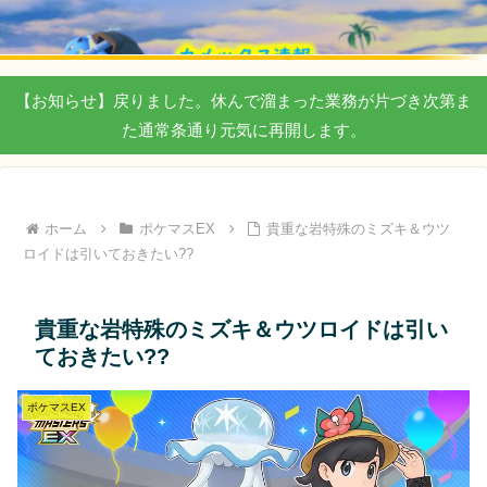
【お知らせ】戻りました。休んで溜まった業務が片づき次第ま
た通常条通り元気に再開します。
ホーム
ポケマスEX
貴重な岩特殊のミズキ＆ウツ
ロイドは引いておきたい??
貴重な岩特殊のミズキ＆ウツロイドは引い
ておきたい??
ポケマスEX