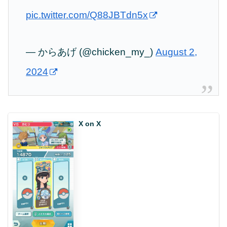
pic.twitter.com/Q88JBTdn5x
— からあげ (@chicken_my_)
August 2,
2024
X on X