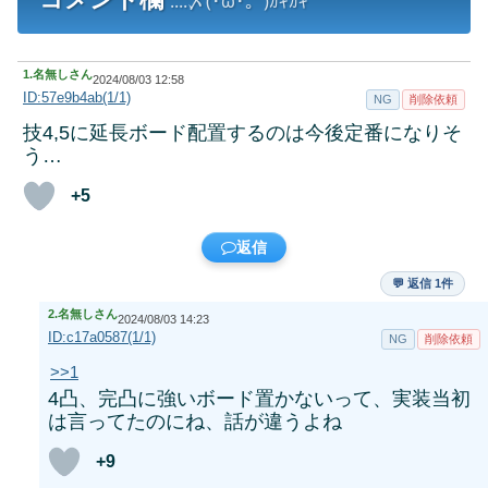
....〆(･ω･。)ｶｷｶｷ
1.
名無しさん
2024/08/03 12:58
ID:57e9b4ab(1/1)
NG
削除依頼
技4,5に延長ボード配置するのは今後定番になりそ
う…
+5
返信
💬 返信 1件
2.
名無しさん
2024/08/03 14:23
ID:c17a0587(1/1)
NG
削除依頼
>>1
4凸、完凸に強いボード置かないって、実装当初
は言ってたのにね、話が違うよね
+9