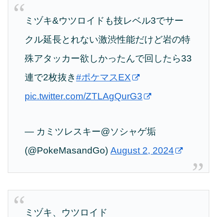
ミヅキ&ウツロイドも技レベル3でサー
クル延長とれない激渋性能だけど岩の特
殊アタッカー欲しかったんで回したら33
連で2枚抜き
#ポケマスEX
pic.twitter.com/ZTLAgQurG3
— カミツレスキー@ソシャゲ垢
(@PokeMasandGo)
August 2, 2024
ミヅキ、ウツロイド