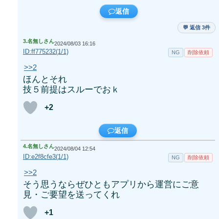
返信
💬 返信 3件
3.
名無しさん
2024/08/03 16:16
ID:ff775232(1/1)
NG
削除依頼
>>2
ほんとそれ
技５前提はスルーでおｋ
+2
返信
4.
名無しさん
2024/08/04 12:54
ID:e2f8cfe3(1/1)
NG
削除依頼
>>2
そう思うならぜひともアプリから運営にご意
見・ご要望を送ってくれ
+1