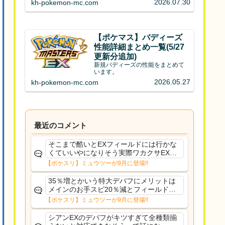
2026.07.30
kh-pokemon-mc.com
【ポケマス】バディーズ
性能詳細まとめ一覧(5/27
更新分追加)
新規バディーズの性能をまとめて
います。
2026.05.27
kh-pokemon-mc.com
最近のコメント
そこまで酷いとEXフィールドには行かな
くていいやになりそう実際ワカクサEXで
さえあんまり行ってないや
【ポケスリ】ミュウツーが9月に登場!!
35％増とかいう特大デバフにメリットは
メインのお手スピ20％減とフィールド効
果のみフェアリーノーマルとか引いたら
【ポケスリ】ミュウツーが9月に登場!!
まともに料理も作れないし終わり控えめ
に言ってカス
シアンEXのデバフがキツすぎて全種類揃