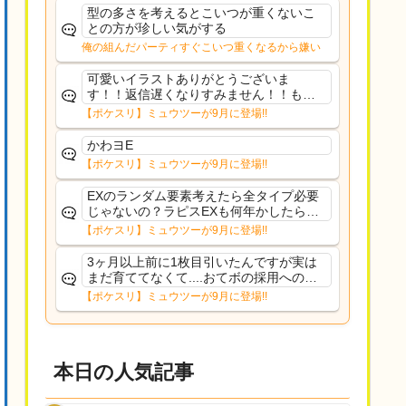
た
型の多さを考えるとこいつが重くないこ
との方が珍しい気がする
俺の組んだパーティすぐこいつ重くなるから嫌い
可愛いイラストありがとうございま
す！！返信遅くなりすみません！！もう
少ししたら通常再開できます！
【ポケスリ】ミュウツーが9月に登場!!
かわヨE
【ポケスリ】ミュウツーが9月に登場!!
EXのランダム要素考えたら全タイプ必要
じゃないの？ラピスEXも何年かしたら来
るだろうし後から厳選したい育てたいっ
【ポケスリ】ミュウツーが9月に登場!!
て思ってもどうにもならないのがこのゲ
ームだしな
3ヶ月以上前に1枚目引いたんですが実は
まだ育ててなくて....おてボの採用への影
響は勉強になります。ありがとうござい
【ポケスリ】ミュウツーが9月に登場!!
ますオイルはだいぶ強めのABBレントラ
ーいて芋の方が不安なんで1枚目にしよう
かなと思...
本日の人気記事