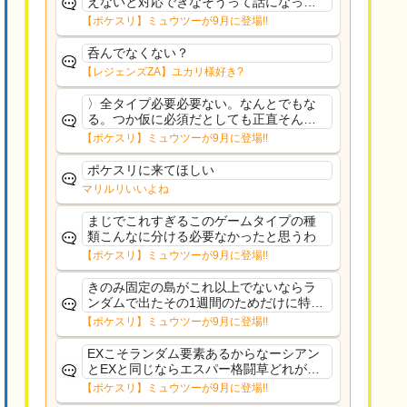
えないと対応できなそうって話になって
るわ
【ポケスリ】ミュウツーが9月に登場!!
呑んでなくない？
【レジェンズZA】ユカリ様好き?
〉全タイプ必要必要ない。なんとでもな
る。つか仮に必須だとしても正直そんな
もんに付き合う気は無い。運営は時間の
【ポケスリ】ミュウツーが9月に登場!!
リソースを甘く見すぎなのよ。ポケスリ
やったことないやろうなと思ってる。〉
ポケスリに来てほしい
ラピスEX最短二年後...
マリルリいいよね
まじでこれすぎるこのゲームタイプの種
類こんなに分ける必要なかったと思うわ
【ポケスリ】ミュウツーが9月に登場!!
きのみ固定の島がこれ以上でないならラ
ンダムで出たその1週間のためだけに特定
のタイプにリソース割くのなんだかむな
【ポケスリ】ミュウツーが9月に登場!!
しい気がするわ出番がないってわけじゃ
ないから無駄ではないんだけど
EXこそランダム要素あるからなーシアン
とEXと同じならエスパー格闘草どれが事
前に来るか分からんから、積む必要があ
【ポケスリ】ミュウツーが9月に登場!!
るミュウツーは使いにくくね？って思っ