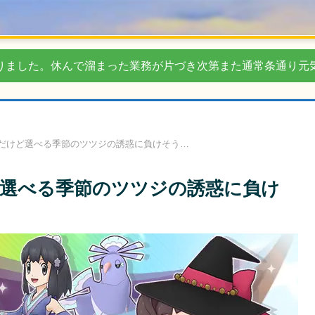
りました。休んで溜まった業務が片づき次第また通常条通り元
だけど選べる季節のツツジの誘惑に負けそう…
選べる季節のツツジの誘惑に負け