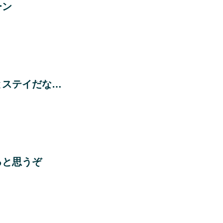
ーン
とステイだな…
ると思うぞ