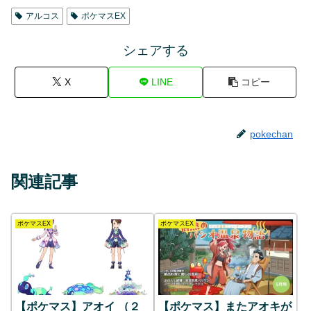
アルコス
ポケマスEX
シェアする
X
LINE
コピー
pokechan
関連記事
ポケマスEX
ポケマスEX
【ポケマス】アオイ （２
【ポケマス】またアオキが