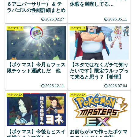
６アニバーサリー） & テ
休暇を満喫してる…
ラパゴスの性能詳細まとめ
2026.02.27
2026.05.11
ポケマスEX
ポケマスEX
【ポケマス】今月もフェス
【ネタではなくガチで知り
限チケット運試しだ 他
たいです】限定ウルップっ
て来ると思う？【希望】
2025.12.11
2026.07.04
ポケマスEX
ポケマスEX
【ポケマス】今後もヒスイ
お前らがaiで作ったポケマ