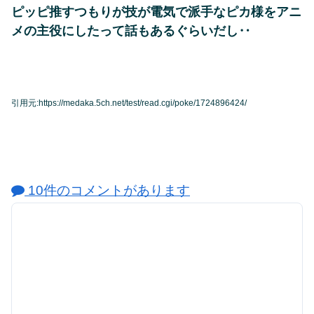
ピッピ推すつもりが技が電気で派手なピカ様をアニ
メの主役にしたって話もあるぐらいだし‥
引用元:https://medaka.5ch.net/test/read.cgi/poke/1724896424/
10件のコメントがあります