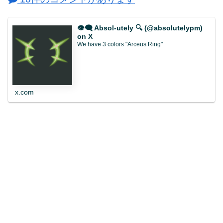
👁️‍🗨️ Absol-utely 🔍 (@absolutelypm)
on X
We have 3 colors "Arceus Ring"
x.com