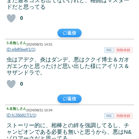
まだ通常コスも出てないけれど、格闘はマスター
ドだと思ってる
0
返信
3.
名無しさん
2024/08/31 14:01
ID:e9df0eef(1/1)
NG
削除依頼
虫はアデク、炎はダンデ、悪はククイ博士＆ガオ
ガエンかと思ったけど思い出した様にアイリス＆
サザンドラで。
0
返信
4.
名無しさん
2024/08/31 16:04
ID:fc26b817(1/1)
NG
削除依頼
ストーリー的に、相棒との絆を強調してるし、チ
ャンピオンである必要も無いと思うから、悪はN&
ゾロアークだと思ってる。