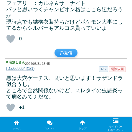
フェアリー：カルネ＆サーナイト
パッと思いつくチャンピオン格はここら辺だろう
か
現時点でも結構衣装持ちだけどポケモン大事にし
てるからシルバーもアルコス貰っていいよ
0
返信
8.
名無しさん
2024/08/31 18:45
ID:c6e8d64f(1/1)
NG
削除依頼
悪は大穴ゲーチス、良いと思います！サザンドラ
似合うし。
ところで全然関係ないけど、スレタイの虫悪炎っ
て病名みてぇだな。
+1
返信
サイドバー
ホーム
コメント
トップ
新着コメント
9.
名無しさん