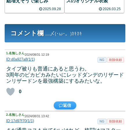
組増えそうで楽しみ
スのオリジナル衣装
2025.09.28
2026.03.25
コメント欄
....〆(･ω･。)ｶｷｶｷ
1.
名無しさん
2024/08/31 12:19
ID:d0a927a8(1/1)
NG
削除依頼
タイプ被りも普通にあると思うわ。
3周年のピカピカみたいにレッドダンデのリザード
ンリザードンを最強構築にするみたいな。
0
返信
2.
名無しさん
2024/08/31 13:42
ID:17d97f70(1/1)
NG
削除依頼