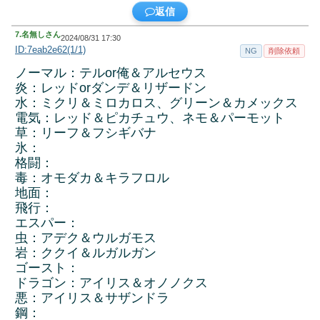
返信
7.
名無しさん
2024/08/31 17:30
ID:7eab2e62(1/1)
NG
削除依頼
ノーマル：テルor俺＆アルセウス
炎：レッドorダンデ＆リザードン
水：ミクリ＆ミロカロス、グリーン＆カメックス
電気：レッド＆ピカチュウ、ネモ＆パーモット
草：リーフ＆フシギバナ
氷：
格闘：
毒：オモダカ＆キラフロル
地面：
飛行：
エスパー：
虫：アデク＆ウルガモス
岩：ククイ＆ルガルガン
ゴースト：
ドラゴン：アイリス＆オノノクス
悪：アイリス＆サザンドラ
鋼：