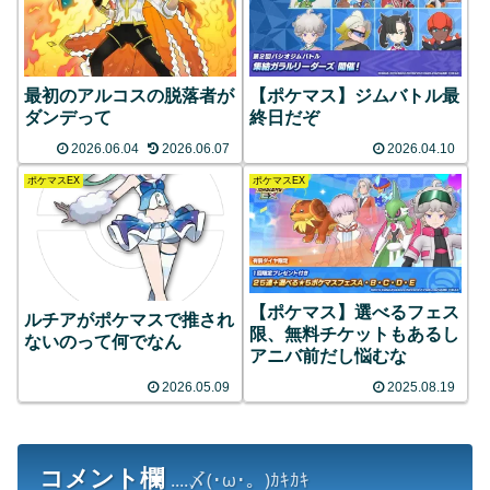
最初のアルコスの脱落者が
【ポケマス】ジムバトル最
ダンデって
終日だぞ
2026.06.04
2026.06.07
2026.04.10
ポケマスEX
ポケマスEX
【ポケマス】選べるフェス
ルチアがポケマスで推され
限、無料チケットもあるし
ないのって何でなん
アニバ前だし悩むな
2026.05.09
2025.08.19
コメント欄
....〆(･ω･。)ｶｷｶｷ