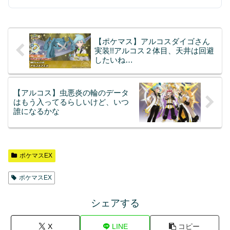
【ポケマス】アルコスダイゴさん
実装!!アルコス２体目、天井は回避
したいね…
【アルコス】虫悪炎の輪のデータ
はもう入ってるらしいけど、いつ
誰になるかな
ポケマスEX
ポケマスEX
シェアする
X
LINE
コピー