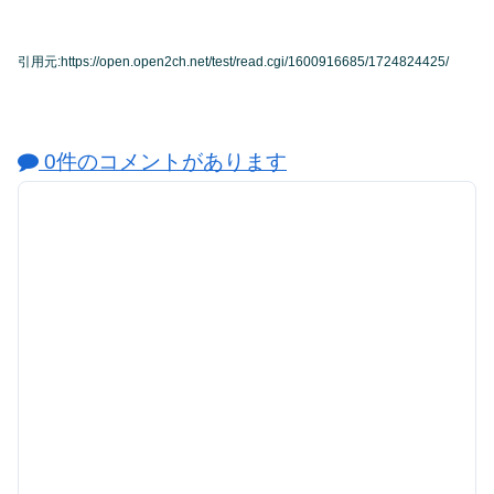
引用元:https://open.open2ch.net/test/read.cgi/1600916685/1724824425/
0件のコメントがあります