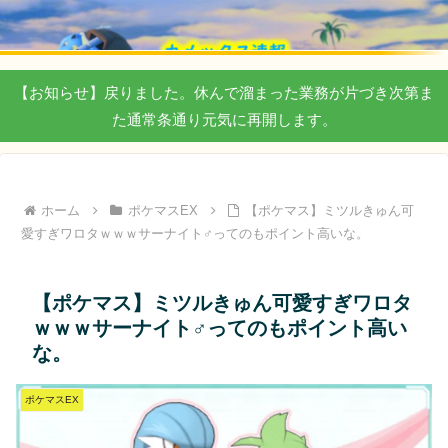
【お知らせ】戻りました。休んで溜まった業務が片づき次第ま
た通常条通り元気に再開します。
ホーム
ポケマスEX
【ポケマス】ミツルきゅん可
愛すぎワロタｗｗｗサーナイト♂ってのもポイント高いな。
【ポケマス】ミツルきゅん可愛すぎワロタ
ｗｗｗサーナイト♂ってのもポイント高い
な。
ポケマスEX