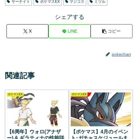
サーナイト
ポケマスEX
マジコス
ミツル
シェアする
X
LINE
コピー
pokechan
関連記事
ポケマスEX
ポケマスEX
【6周年】ウォロ(アナザ
【ポケマス】4月のイベン
ー) & ギラティナの性能詳
ト･ガチャスケジュールま