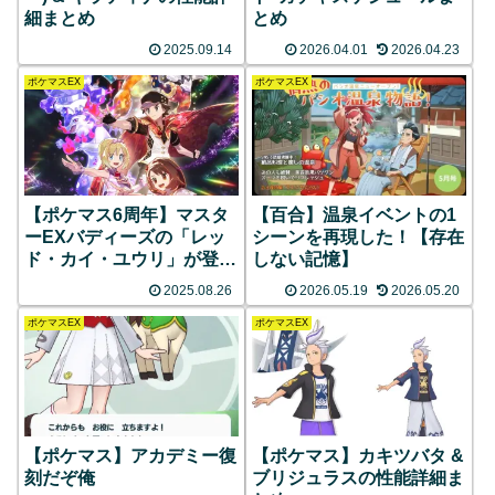
細まとめ
とめ
2025.09.14
2026.04.01
2026.04.23
ポケマスEX
ポケマスEX
【ポケマス6周年】マスタ
【百合】温泉イベントの1
ーEXバディーズの「レッ
シーンを再現した！【存在
ド・カイ・ユウリ」が登
しない記憶】
場！！
2025.08.26
2026.05.19
2026.05.20
ポケマスEX
ポケマスEX
【ポケマス】アカデミー復
【ポケマス】カキツバタ &
刻だぞ俺
ブリジュラスの性能詳細ま