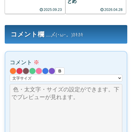
とめ
2025.09.23
2026.04.28
コメント欄
....〆(･ω･。)ｶｷｶｷ
コメント
※
B