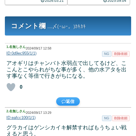
2026.03.21
2025.09.04
コメント欄
....〆(･ω･。)ｶｷｶｷ
1.
名無しさん
2024/09/17 12:58
ID:0d9ec955(1/1)
NG
削除依頼
アオギリはチャンバト水弱点で出してるけど、こ
こんとこやられがちな事が多く、他の水アタを出
す事なく等倍で行きがちになる。
0
返信
2.
名無しさん
2024/09/17 13:29
ID:eafcc100(1/1)
NG
削除依頼
グラカイはゲンシカイキ解禁すればもうちょい戦
えると思う。