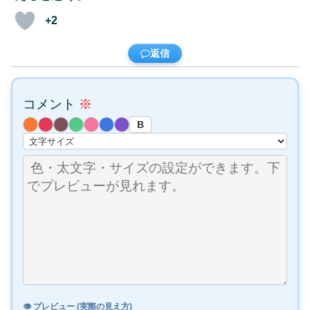
+2
返信
コメント
※
B
👁️ プレビュー (実際の見え方)