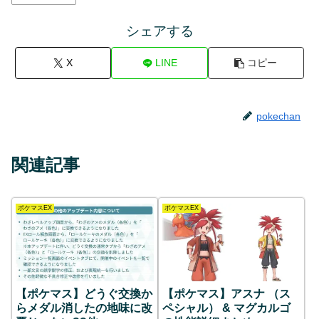
シェアする
X
LINE
コピー
pokechan
関連記事
ポケマスEX
ポケマスEX
【ポケマス】どうぐ交換か
【ポケマス】アスナ （ス
らメダル消したの地味に改
ペシャル） & マグカルゴ