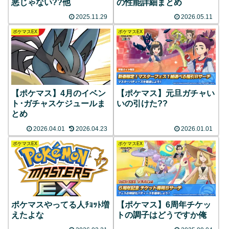
悪じゃない??他
の性能詳細まとめ
2025.11.29
2026.05.11
ポケマスEX
ポケマスEX
【ポケマス】4月のイベン
【ポケマス】元旦ガチャい
ト･ガチャスケジュールま
いの引けた??
とめ
2026.04.01
2026.04.23
2026.01.01
ポケマスEX
ポケマスEX
ポケマスやってる人ﾁｮｯﾄ増
【ポケマス】6周年チケッ
えたよな
トの調子はどうですか俺