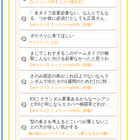
【レジェンズZA】ユカリ様好き?
〉全タイプ必要必要ない。なんとでもな
る。つか仮に必須だとしても正直そんな
もんに付き合う気は無い。運営は時間の
【ポケスリ】ミュウツーが9月に登場!!
リソースを甘く見すぎなのよ。ポケスリ
やったことないやろうなと思ってる。〉
ポケスリに来てほしい
ラピスEX最短二年後...
マリルリいいよね
まじでこれすぎるこのゲームタイプの種
類こんなに分ける必要なかったと思うわ
【ポケスリ】ミュウツーが9月に登場!!
きのみ固定の島がこれ以上でないならラ
ンダムで出たその1週間のためだけに特定
のタイプにリソース割くのなんだかむな
【ポケスリ】ミュウツーが9月に登場!!
しい気がするわ出番がないってわけじゃ
ないから無駄ではないんだけど
EXこそランダム要素あるからなーシアン
とEXと同じならエスパー格闘草どれが事
前に来るか分からんから、積む必要があ
【ポケスリ】ミュウツーが9月に登場!!
るミュウツーは使いにくくね？って思っ
た
型の多さを考えるとこいつが重くないこ
との方が珍しい気がする
俺の組んだパーティすぐこいつ重くなるから嫌い