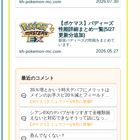
2026.07.30
kh-pokemon-mc.com
【ポケマス】バディーズ
性能詳細まとめ一覧(5/27
更新分追加)
新規バディーズの性能をまとめて
います。
2026.05.27
kh-pokemon-mc.com
最近のコメント
35％増とかいう特大デバフにメリットは
メインのお手スピ20％減とフィールド効
果のみフェアリーノーマルとか引いたら
【ポケスリ】ミュウツーが9月に登場!!
まともに料理も作れないし終わり控えめ
に言ってカス
シアンEXのデバフがキツすぎて全種類揃
えないと対応できなそうって話になって
るわ
【ポケスリ】ミュウツーが9月に登場!!
呑んでなくない？