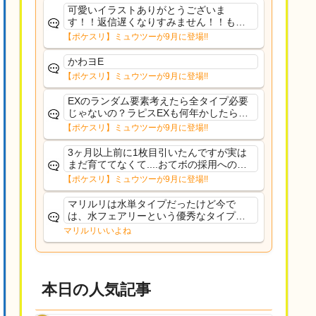
可愛いイラストありがとうございま
す！！返信遅くなりすみません！！もう
少ししたら通常再開できます！
【ポケスリ】ミュウツーが9月に登場!!
かわヨE
【ポケスリ】ミュウツーが9月に登場!!
EXのランダム要素考えたら全タイプ必要
じゃないの？ラピスEXも何年かしたら来
るだろうし後から厳選したい育てたいっ
【ポケスリ】ミュウツーが9月に登場!!
て思ってもどうにもならないのがこのゲ
ームだしな
3ヶ月以上前に1枚目引いたんですが実は
まだ育ててなくて....おてボの採用への影
響は勉強になります。ありがとうござい
【ポケスリ】ミュウツーが9月に登場!!
ますオイルはだいぶ強めのABBレントラ
ーいて芋の方が不安なんで1枚目にしよう
マリルリは水単タイプだったけど今で
かなと思...
は、水フェアリーという優秀なタイプだ
な、後特性力持ちって見た目と全然違う
マリルリいいよね
な
本日の人気記事