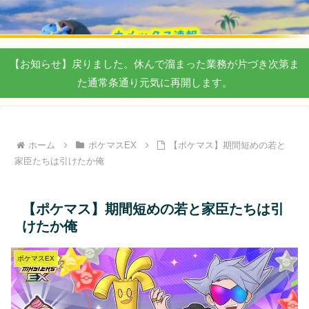
【お知らせ】戻りました。休んで溜まった業務が片づき次第ま
た通常条通り元気に再開します。
ホーム
ポケマスEX
【ポケマス】期間短めの若と
家臣たちは引けたか俺
【ポケマス】期間短めの若と家臣たちは引
けたか俺
ポケマスEX