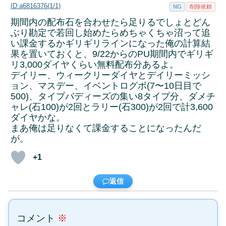
ID:a6816376(1/1)
NG
削除依頼
期間内の配布石を合わせたら足りるでしょとどん
ぶり勘定で若回し始めたらめちゃくちゃ沼って追
い課金するかギリギリラインになった俺の計算結
果を置いておくと、9/22からのPU期間内でギリギ
リ3,000ダイヤくらい無料配布分あるよ。
デイリー、ウィークリーダイヤとデイリーミッシ
ョン、マスデー、イベントログボ(7〜10日目で
500)、タイプバディーズの集い8タイプ分、ダメチ
ャレ(石100)が2回とラリー(石300)が2回で計3,600
ダイヤかな。
まあ俺は足りなくて課金することになったんだ
が。
+1
返信
コメント
※