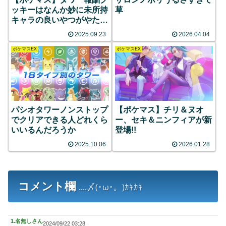
ッキーはなんか妙に未所持
草
キャラの良いやつがやたら
来るな…
2025.09.23
2026.04.04
ポケマスEX
ポケマスEX
パシオタワーノンストップ
【ポケマス】チリ＆ヌオ
でクリアできる人どれくら
ー、セキ＆ニンフィアが新
いいるんだろうか
登場!!
2025.10.06
2026.01.28
コメント欄
....〆(･ω･。)ｶｷｶｷ
1.
名無しさん
2024/09/22 03:28