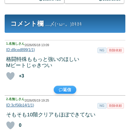
コメント欄
....〆(･ω･。)ｶｷｶｷ
1.
名無しさん
2026/05/18 13:09
ID:d9ced899(1/1)
NG
削除依頼
格闘特殊ももっと強いのほしい
Mビートじゃきつい
+3
返信
2.
名無しさん
2026/05/19 19:25
ID:3cf56b14(1/1)
NG
削除依頼
そもそも10階クリアもほぼできてない
0