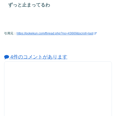
ずっと止まってるわ
引用元：
https://pokekun.com/thread.php?no=43669&scroll=last
4件のコメントがあります