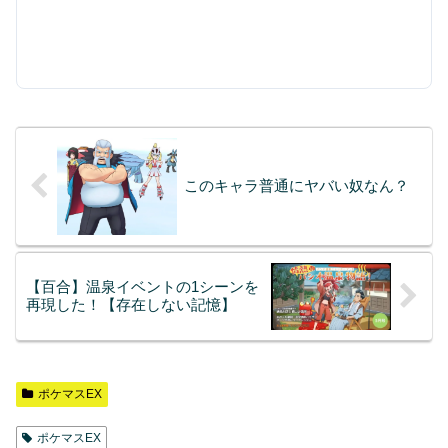
このキャラ普通にヤバい奴なん？
【百合】温泉イベントの1シーンを
再現した！【存在しない記憶】
ポケマスEX
ポケマスEX