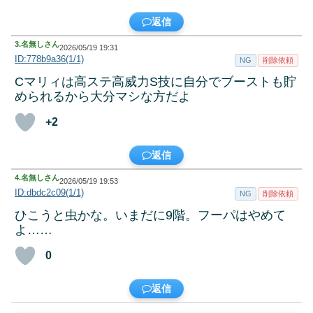
返信
3.
名無しさん
2026/05/19 19:31
ID:778b9a36(1/1)
NG
削除依頼
Cマリィは高ステ高威力S技に自分でブーストも貯
められるから大分マシな方だよ
+2
返信
4.
名無しさん
2026/05/19 19:53
ID:dbdc2c09(1/1)
NG
削除依頼
ひこうと虫かな。いまだに9階。フーパはやめて
よ……
0
返信