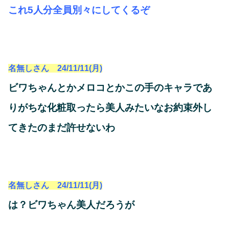
これ5人分全員別々にしてくるぞ
名無しさん 24/11/11(月)
ビワちゃんとかメロコとかこの手のキャラであ
りがちな化粧取ったら美人みたいなお約束外し
てきたのまだ許せないわ
名無しさん 24/11/11(月)
は？ビワちゃん美人だろうが