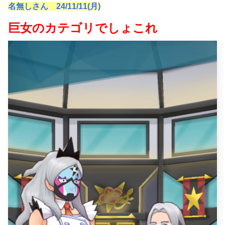
名無しさん 24/11/11(月)
巨女のカテゴリでしょこれ