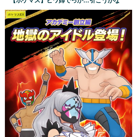
【ポケマス】ビワ姉でっか…引こうかな
ポケマスEX