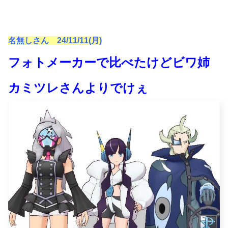
名無しさん 24/11/11(月)
フォトメーカーで比べたけどビワ姉
カミツレさんよりでけぇ