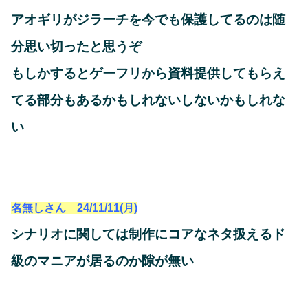
アオギリがジラーチを今でも保護してるのは随
分思い切ったと思うぞ
もしかするとゲーフリから資料提供してもらえ
てる部分もあるかもしれないしないかもしれな
い
名無しさん 24/11/11(月)
シナリオに関しては制作にコアなネタ扱えるド
級のマニアが居るのか隙が無い