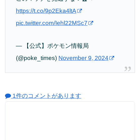
https://t.co/9p2Eka4ltA
pic.twitter.com/Iehl22MSc7
— 【公式】ポケモン情報局
(@poke_times)
November 9, 2024
1件のコメントがあります