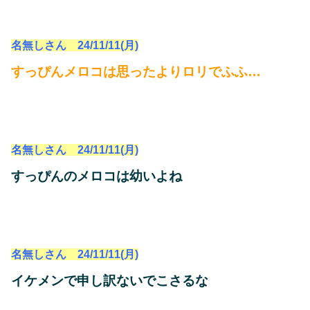
名無しさん 24/11/11(月)
すっぴんメロコは思ったよりロリでふふ…
名無しさん 24/11/11(月)
すっぴんのメロコは幼いよね
名無しさん 24/11/11(月)
イケメンで申し訳ないでこさるな