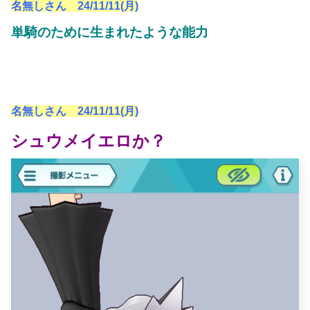
名無しさん 24/11/11(月)
単騎のために生まれたような能力
名無しさん 24/11/11(月)
シュウメイエロか？