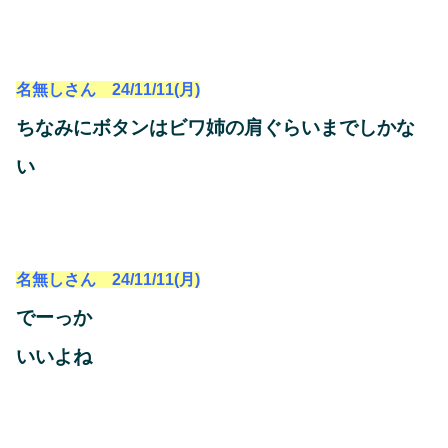
名無しさん 24/11/11(月)
ちなみにボタンはビワ姉の肩ぐらいまでしかな
い
名無しさん 24/11/11(月)
でーっか
いいよね