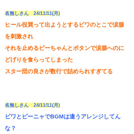
名無しさん 24/11/11(月)
ヒール役買って出ようとするビワのとこで涙腺
を刺激され
それを止めるピーちゃんとボタンで涙腺へのに
どげりを食らってしまった
スター団の良さが数行で詰められすぎてる
名無しさん 24/11/11(月)
ビワとピーニャでBGMは違うアレンジしてん
な？