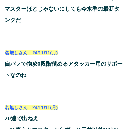
マスターほどじゃないにしても今水準の最新タ
ンクだ
名無しさん 24/11/11(月)
自バフで物攻6段階積めるアタッカー用のサポー
トなのね
名無しさん 24/11/11(月)
70連で出ねえ