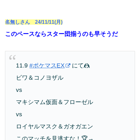
名無しさん 24/11/11(月)
このペースならスター団揃うのも早そうだ
11.9
#ポケマスEX
にて🤼
ビワ＆コノヨザル
vs
マキシマム仮面＆フローゼル
vs
ロイヤルマスク＆ガオガエン
このマッチを見逃すな！🏆→