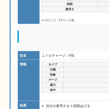
特防
素早さ
※ のびしろ・EXロール無
技名
ニトロチャージ：P技
情報
タイプ
分類
対象
ゲージ
威力
命中
効果
自分の素早さを１段階あげる