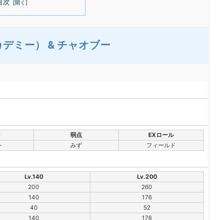
目次
カデミー） & チャオブー
弱点
EXロール
ト
みず
フィールド
Lv.140
Lv.200
200
260
140
176
40
52
140
176