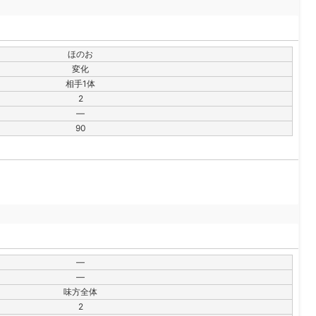
ほのお
変化
相手1体
2
—
90
—
—
味方全体
2