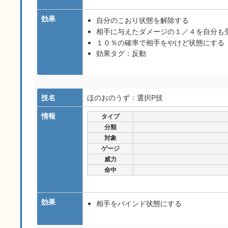
効果
自分のこおり状態を解除する
相手に与えたダメージの１／４を自分も
１０％の確率で相手をやけど状態にする
効果タグ：反動
技名
ほのおのうず：選択P技
情報
タイプ
分類
対象
ゲージ
威力
命中
効果
相手をバインド状態にする