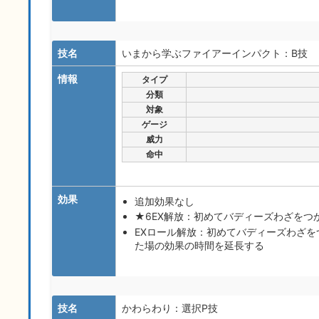
技名
いまから学ぶファイアーインパクト：B技
情報
タイプ
分類
対象
ゲージ
威力
命中
効果
追加効果なし
★6EX解放：初めてバディーズわざをつ
EXロール解放：初めてバディーズわざを
た場の効果の時間を延長する
技名
かわらわり：選択P技