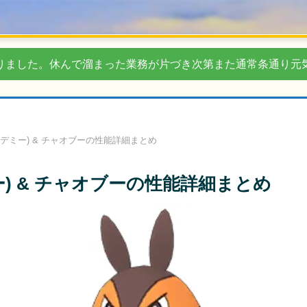
りました。休んで溜まった業務が片づき次第また通常条通り元
デミー) & チャオブーの性能詳細まとめ
) & チャオブーの性能詳細まとめ