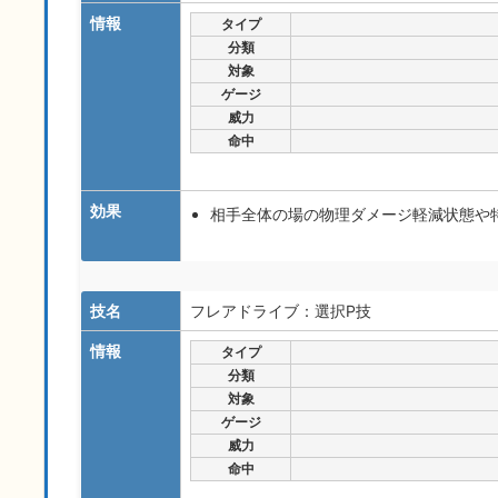
情報
タイプ
分類
対象
ゲージ
威力
命中
効果
相手全体の場の物理ダメージ軽減状態や
技名
フレアドライブ：選択P技
情報
タイプ
分類
対象
ゲージ
威力
命中