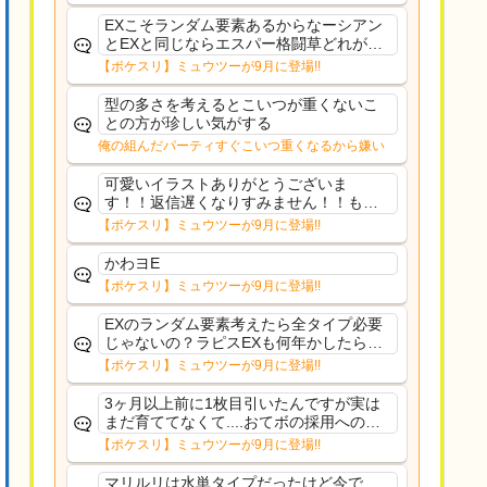
しい気がするわ出番がないってわけじゃ
ないから無駄ではないんだけど
EXこそランダム要素あるからなーシアン
とEXと同じならエスパー格闘草どれが事
前に来るか分からんから、積む必要があ
【ポケスリ】ミュウツーが9月に登場!!
るミュウツーは使いにくくね？って思っ
た
型の多さを考えるとこいつが重くないこ
との方が珍しい気がする
俺の組んだパーティすぐこいつ重くなるから嫌い
可愛いイラストありがとうございま
す！！返信遅くなりすみません！！もう
少ししたら通常再開できます！
【ポケスリ】ミュウツーが9月に登場!!
かわヨE
【ポケスリ】ミュウツーが9月に登場!!
EXのランダム要素考えたら全タイプ必要
じゃないの？ラピスEXも何年かしたら来
るだろうし後から厳選したい育てたいっ
【ポケスリ】ミュウツーが9月に登場!!
て思ってもどうにもならないのがこのゲ
ームだしな
3ヶ月以上前に1枚目引いたんですが実は
まだ育ててなくて....おてボの採用への影
響は勉強になります。ありがとうござい
【ポケスリ】ミュウツーが9月に登場!!
ますオイルはだいぶ強めのABBレントラ
ーいて芋の方が不安なんで1枚目にしよう
マリルリは水単タイプだったけど今で