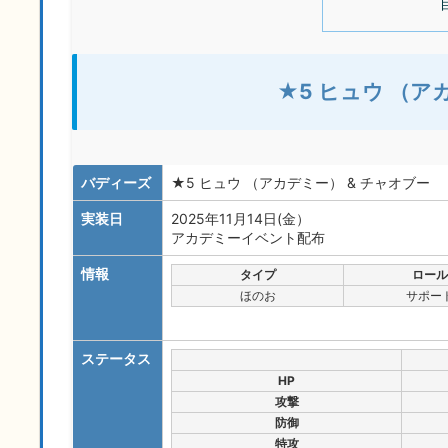
★5 ヒュウ （ア
バディーズ
★5 ヒュウ （アカデミー） & チャオブー
実装日
2025年11月14日(金）
アカデミーイベント配布
情報
タイプ
ロール
ほのお
サポー
ステータス
HP
攻撃
防御
特攻