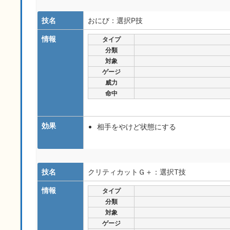
技名
おにび：選択P技
情報
タイプ
分類
対象
ゲージ
威力
命中
効果
相手をやけど状態にする
技名
クリティカットＧ＋：選択T技
情報
タイプ
分類
対象
ゲージ