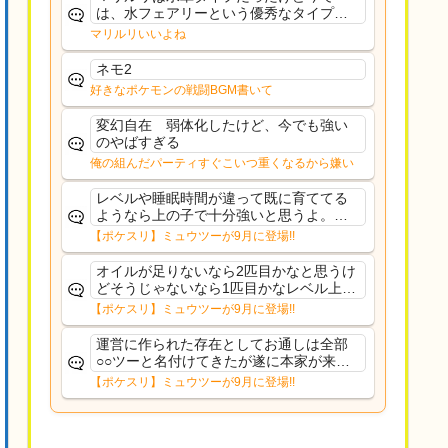
かなと思...
は、水フェアリーという優秀なタイプだ
な、後特性力持ちって見た目と全然違う
マリルリいいよね
な
ネモ2
好きなポケモンの戦闘BGM書いて
変幻自在 弱体化したけど、今でも強い
のやばすぎる
俺の組んだパーティすぐこいつ重くなるから嫌い
レベルや睡眠時間が違って既に育ててる
ようなら上の子で十分強いと思うよ。ヒ
ーラーであれば常駐適正高いからおてぼ
【ポケスリ】ミュウツーが9月に登場!!
欲しいけど、イワパはカレー週かサラダ
週の補助がメインだし、金種入れてるな
オイルが足りないなら2匹目かなと思うけ
ら育て直す必要もない...
どそうじゃないなら1匹目かなレベル上げ
もしんどいし
【ポケスリ】ミュウツーが9月に登場!!
運営に作られた存在としてお通しは全部
○○ツーと名付けてきたが遂に本家が来て
しまった
【ポケスリ】ミュウツーが9月に登場!!