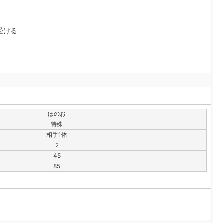
受ける
ほのお
特殊
相手1体
2
45
85