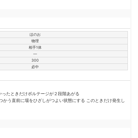
ほのお
物理
相手1体
—
300
必中
かったときだけボルテージが２段階あがる
つかう直前に場をひざしがつよい状態にする このときだけ発生し