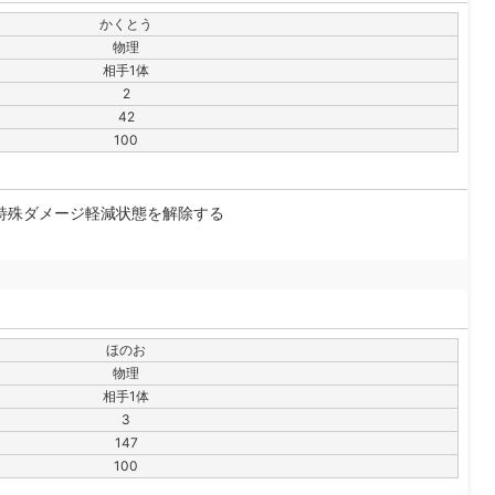
かくとう
物理
相手1体
2
42
100
特殊ダメージ軽減状態を解除する
ほのお
物理
相手1体
3
147
100