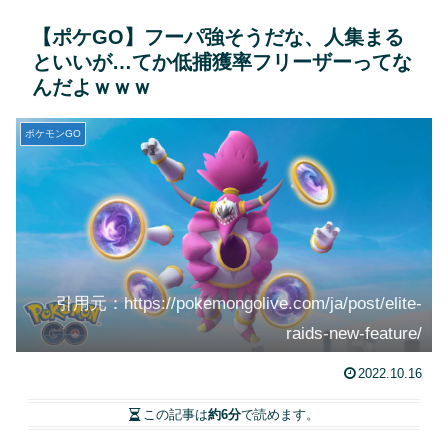
【ポケGO】フーパ強そうだな、人集まる
といいが…てか低捕獲率フリーザーってな
んだよｗｗｗ
ポケモンGO
引用元：https://pokemongolive.com/ja/post/elite-
raids-new-feature/
2022.10.16
この記事は
約6分
で読めます。