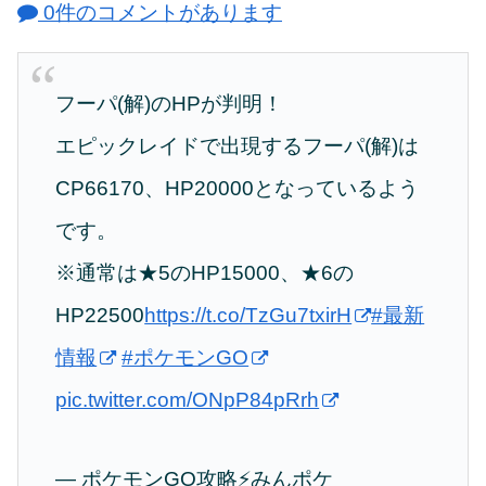
0件のコメントがあります
フーパ(解)のHPが判明！
エピックレイドで出現するフーパ(解)は
CP66170、HP20000となっているよう
です。
※通常は★5のHP15000、★6の
HP22500
https://t.co/TzGu7txirH
#最新
情報
#ポケモンGO
pic.twitter.com/ONpP84pRrh
— ポケモンGO攻略⚡みんポケ