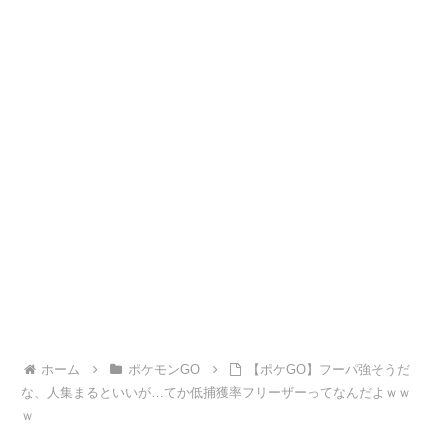
ホーム
ポケモンGO
【ポケGO】フーパ強そうだ
な、人集まるといいが…てか低捕獲率フリーザーってなんだよｗｗ
ｗ