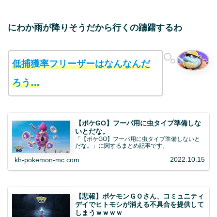
にわか雨が降りそうだから行くの躊躇するわ
低捕獲率フリーザーはなんなんだ
ろう…
【ポケGO】フーパ用に虫タイプ準備しな
いとだな。
「【ポケGO】フーパ用に虫タイプ準備しないと
だな。」に関するまとめ記事です。
2022.10.15
kh-pokemon-mc.com
【悲報】ポケモンＧＯさん、コミュニティ
デイでヒトモシが消える不具合を提供して
しまうｗｗｗｗ