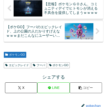
【悲報】ポケモンＧＯさん、コミ
ュニティデイでヒトモシが消える
不具合を提供してしまうｗｗｗｗ
【ポケGO】フーパのエピックレイ
ド、上の公園の人だかりすげえな
ｗｗｗまだこんなにユーザーいた
んだなｗｗｗ
ポケモンGO
エピックレイド
フーパ
ポケモンGO
シェアする
X
LINE
コピー
pokechan