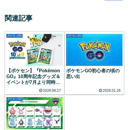
関連記事
ポケモンGO
ポケモンGO
【ポケセン】『Pokémon
ポケモンGO初心者の頃の
GO』10周年記念グッズ＆
思い出
イベントが7月より同時開
催！限定ピカチュウのグリ
2026.06.27
2026.01.26
ーティングや特別なレイド
バトルなど目白押し！
ポケモンGO