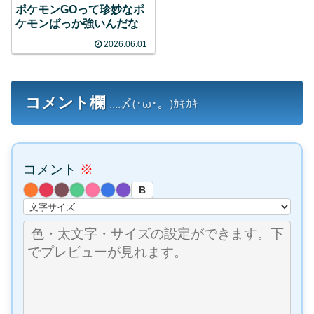
ポケモンGOって珍妙なポ
ケモンばっか強いんだな
2026.06.01
コメント欄
....〆(･ω･。)ｶｷｶｷ
コメント
※
B