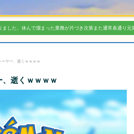
りました。休んで溜まった業務が片づき次第また通常条通り元
レーヤー、逝くｗｗｗｗ
ー、逝くｗｗｗｗ