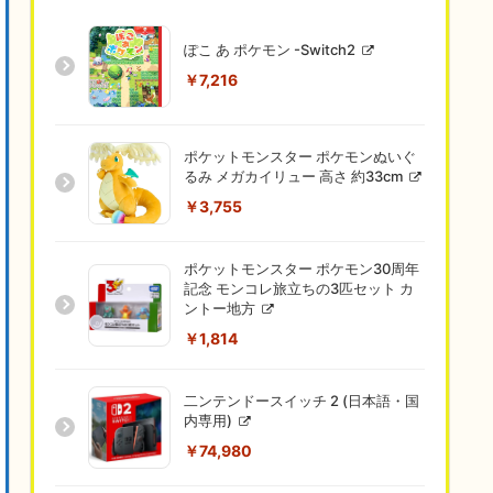
ぽこ あ ポケモン -Switch2
￥7,216
ポケットモンスター ポケモンぬいぐ
るみ メガカイリュー 高さ 約33cm
￥3,755
ポケットモンスター ポケモン30周年
記念 モンコレ旅立ちの3匹セット カ
ントー地方
￥1,814
二ンテンドースイッチ 2 (日本語・国
内専用)
￥74,980