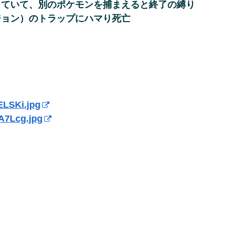
していて、別のポケモンを捕まえると終了の縛り
ジョン）のトラップにハマり死亡
ELSKi.jpg
A7Lcg.jpg