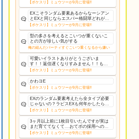
のタイプにリソース割くのなんだかむな
【ポケスリ】ミュウツーが9月に登場!!
しい気がするわ出番がないってわけじゃ
ないから無駄ではないんだけど
EXこそランダム要素あるからなーシアン
とEXと同じならエスパー格闘草どれが事
前に来るか分からんから、積む必要があ
【ポケスリ】ミュウツーが9月に登場!!
るミュウツーは使いにくくね？って思っ
た
型の多さを考えるとこいつが重くないこ
との方が珍しい気がする
俺の組んだパーティすぐこいつ重くなるから嫌い
可愛いイラストありがとうございま
す！！返信遅くなりすみません！！もう
少ししたら通常再開できます！
【ポケスリ】ミュウツーが9月に登場!!
かわヨE
【ポケスリ】ミュウツーが9月に登場!!
EXのランダム要素考えたら全タイプ必要
じゃないの？ラピスEXも何年かしたら来
るだろうし後から厳選したい育てたいっ
【ポケスリ】ミュウツーが9月に登場!!
て思ってもどうにもならないのがこのゲ
ームだしな
3ヶ月以上前に1枚目引いたんですが実は
まだ育ててなくて....おてボの採用への影
響は勉強になります。ありがとうござい
【ポケスリ】ミュウツーが9月に登場!!
ますオイルはだいぶ強めのABBレントラ