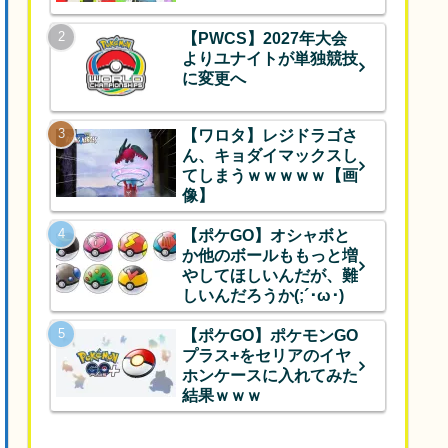
【PWCS】2027年大会
よりユナイトが単独競技
に変更へ
【ワロタ】レジドラゴさ
ん、キョダイマックスし
てしまうｗｗｗｗｗ【画
像】
【ポケGO】オシャボと
か他のボールももっと増
やしてほしいんだが、難
しいんだろうか(;´･ω･)
【ポケGO】ポケモンGO
プラス+をセリアのイヤ
ホンケースに入れてみた
結果ｗｗｗ