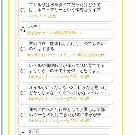
ーいて芋の方が不安なんで1枚目にしよう
マリルリは水単タイプだったけど今で
かなと思...
は、水フェアリーという優秀なタイプだ
な、後特性力持ちって見た目と全然違う
マリルリいいよね
な
ネモ2
好きなポケモンの戦闘BGM書いて
変幻自在 弱体化したけど、今でも強い
のやばすぎる
俺の組んだパーティすぐこいつ重くなるから嫌い
レベルや睡眠時間が違って既に育ててる
ようなら上の子で十分強いと思うよ。ヒ
ーラーであれば常駐適正高いからおてぼ
【ポケスリ】ミュウツーが9月に登場!!
欲しいけど、イワパはカレー週かサラダ
週の補助がメインだし、金種入れてるな
オイルが足りないなら2匹目かなと思うけ
ら育て直す必要もない...
どそうじゃないなら1匹目かなレベル上げ
もしんどいし
【ポケスリ】ミュウツーが9月に登場!!
運営に作られた存在としてお通しは全部
○○ツーと名付けてきたが遂に本家が来て
しまった
【ポケスリ】ミュウツーが9月に登場!!
2匹目