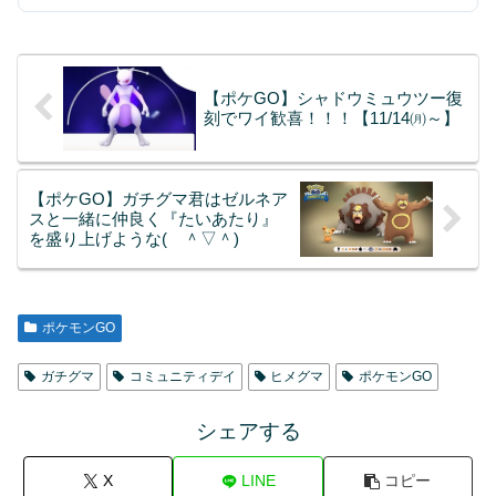
【ポケGO】シャドウミュウツー復
刻でワイ歓喜！！！【11/14㈪～】
【ポケGO】ガチグマ君はゼルネア
スと一緒に仲良く『たいあたり』
を盛り上げような( ＾▽＾)
ポケモンGO
ガチグマ
コミュニティデイ
ヒメグマ
ポケモンGO
シェアする
X
LINE
コピー