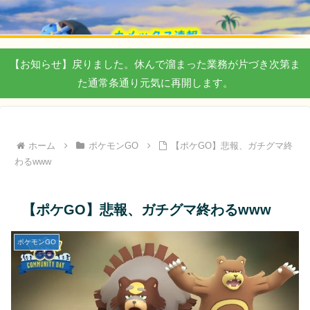
【お知らせ】戻りました。休んで溜まった業務が片づき次第ま
た通常条通り元気に再開します。
ホーム
ポケモンGO
【ポケGO】悲報、ガチグマ終
わるwww
【ポケGO】悲報、ガチグマ終わるwww
ポケモンGO