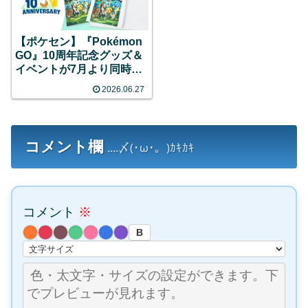
【ポケセン】『Pokémon
GO』10周年記念グッズ＆
イベントが7月より同時開
催！限定ピカチュウのグリ
2026.06.27
ーティングや特別なレイド
バトルなど目白押し！
コメント欄
....〆(･ω･。)ｶｷｶｷ
コメント
※
B