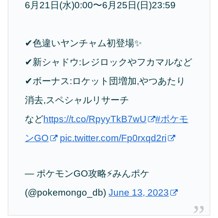
6月21日(水)0:00〜6月25日(日)23:59
✔︎色違いヤンチャム初登場✨️
✔︎新シャドウ:レジロックやフカマルなど
✔︎ボーナス:ロケット団増加,やつあたり
消去,スペシャルリサーチ
など
https://t.co/RpyyTkB7wU
#ポケモ
ンGO
pic.twitter.com/Fp0rxqd2ri
— ポケモンGO攻略⚡みんポケ
(@pokemongo_db)
June 13, 2023