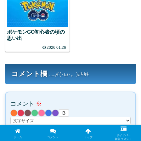
ポケモンGO初心者の頃の
思い出
2026.01.26
コメント欄
....〆(･ω･。)ｶｷｶｷ
コメント
※
B
サイドバー
ホーム
コメント
トップ
新着コメント