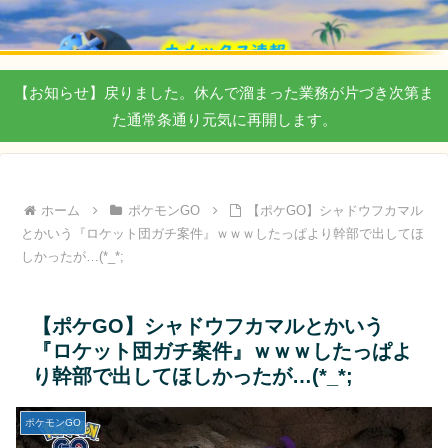
【お知らせ】戻りました。休んで溜まった業務が片づき次第ま
た通常条通り元気に再開します。
ホーム
ポケモンGO
【ポケGO】シャドウフカマル
とかいう『ロケット団ガチ案件』ｗｗｗしたっぱより幹部で出してほ
しかったが…(*_*;
【ポケGO】シャドウフカマルとかいう
『ロケット団ガチ案件』ｗｗｗしたっぱよ
り幹部で出してほしかったが…(*_*;
ポケモンGO