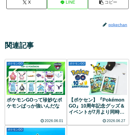
X
LINE
コピー
pokechan
関連記事
ポケモンGO
ポケモンGO
ポケモンGOって珍妙なポ
【ポケセン】『Pokémon
ケモンばっか強いんだな
GO』10周年記念グッズ＆
イベントが7月より同時開
催！限定ピカチュウのグリ
2026.06.01
2026.06.27
ーティングや特別なレイド
バトルなど目白押し！
ポケモンGO