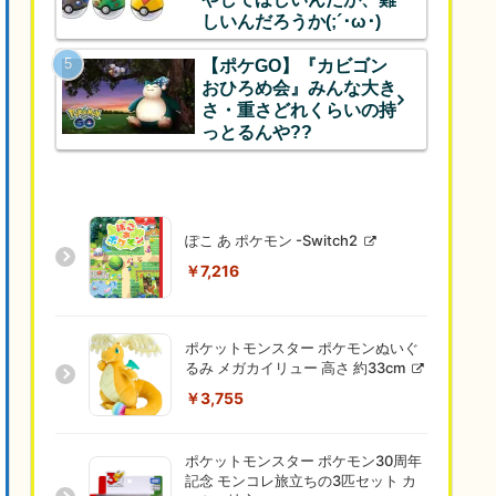
しいんだろうか(;´･ω･)
【ポケGO】『カビゴン
おひろめ会』みんな大き
さ・重さどれくらいの持
っとるんや??
ぽこ あ ポケモン -Switch2
￥7,216
ポケットモンスター ポケモンぬいぐ
るみ メガカイリュー 高さ 約33cm
￥3,755
ポケットモンスター ポケモン30周年
記念 モンコレ旅立ちの3匹セット カ