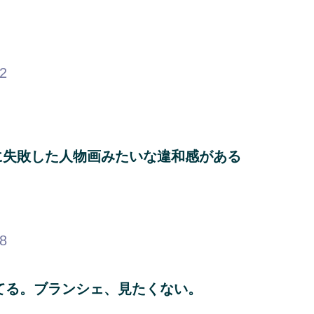
62
に失敗した人物画みたいな違和感がある
？
18
ってる。ブランシェ、見たくない。