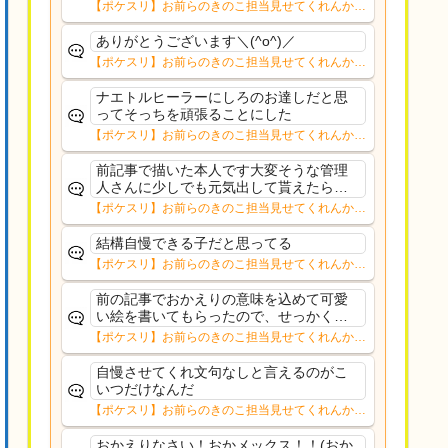
【ポケスリ】お前らのきのこ担当見せてくれんか…
ありがとうございます＼(^o^)／
【ポケスリ】お前らのきのこ担当見せてくれんか…
ナエトルヒーラーにしろのお達しだと思
ってそっちを頑張ることにした
【ポケスリ】お前らのきのこ担当見せてくれんか…
前記事で描いた本人です大変そうな管理
人さんに少しでも元気出して貰えたらと
ノリで描いたおかメックスだったので言
【ポケスリ】お前らのきのこ担当見せてくれんか…
及されると少し気恥ずかしいですが平常
通りに戻られたようで何よりですこれか
結構自慢できる子だと思ってる
らも更新楽しみにして...
【ポケスリ】お前らのきのこ担当見せてくれんか…
前の記事でおかえりの意味を込めて可愛
い絵を書いてもらったので、せっかくな
のでトップに飾ってみました。少しの間
【ポケスリ】お前らのきのこ担当見せてくれんか…
掲載しようかと思います。ようやく通常
更新できそうです。
自慢させてくれ文句なしと言えるのがこ
いつだけなんだ
【ポケスリ】お前らのきのこ担当見せてくれんか…
おかえりなさい！おかメックス！！(おか