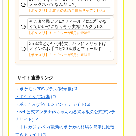
メックスってなんだ...？)
【ポケスリ】お前らのきのこ担当見せてくれんか…
そこまで酷いとEXフィールドには行かな
くていいやになりそう実際ワカクサEXで
さえあんまり行ってないや
【ポケスリ】ミュウツーが9月に登場!!
35％増とかいう特大デバフにメリットは
メインのお手スピ20％減とフィールド効
果のみフェアリーノーマルとか引いたら
【ポケスリ】ミュウツーが9月に登場!!
まともに料理も作れないし終わり控えめ
に言ってカス
サイト連携リンク
・ポケモンBBSプラス(掲示板)
・ポケくん(掲示板)
・ポケたん(ポケモンアンテナサイト)
・5ch公式アンテナ(5ちゃんねる掲示板の公式アンテ
ナサイト)
・トレカジャパン(最新のポケカの相場を簡単に比較
できるサイト)