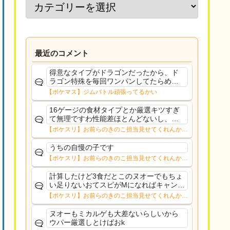
最近のコメント
得意なタイプがドラゴンだったから、ド
ラゴン特殊を毎回ワンパンしてたらめち
ゃくちゃ感謝された。急所確定のオンパ
【ポケマス】ジムバトル頑張ってるかい
レードの中活躍してくれてサンキュー超
覚醒カキツバタ
16ゲージの食材タイプとか厳選キツすぎ
て無理ですわ性能差ほとんどないし、食
材タイプのスキルなら元気チャージの方
【ポケスリ】お前らのきのこ担当見せてくれんか…
が嬉しいからヌオーになるよね
うちの自慢の子です
【ポケスリ】お前らのきのこ担当見せてくれんか…
計算したけど3食だとこのヌオーでもちょ
い足りないおてスピがMになればキャンチ
ケ前提なら日給98個で足りる量幸いラグ
【ポケスリ】お前らのきのこ担当見せてくれんか…
ラージ、バシャーモあたりがキノコ拾っ
てくる個体なら補助にはなる点か
ヌオーもミカルゲも大差ないらしいから
ウパー厳選しとけばおk