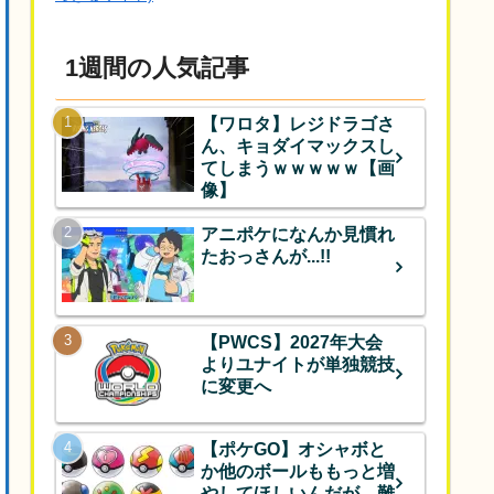
1週間の人気記事
【ワロタ】レジドラゴさ
ん、キョダイマックスし
てしまうｗｗｗｗｗ【画
像】
アニポケになんか見慣れ
たおっさんが...!!
【PWCS】2027年大会
よりユナイトが単独競技
に変更へ
【ポケGO】オシャボと
か他のボールももっと増
やしてほしいんだが、難