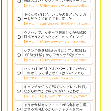
無駄のないピックアップだからトープだ
わルチャブルもそこまでな性能っぽいし
【ポケスリ】明日からのサマーフェスはどの島に行
安心していける
く？？12日㈬からはNMD
下位互換だけど、いつかの白メガゲンガ
ーを見たくて育ててる。尚、飴。
【ポケスリ】お前らのきのこ担当見せてくれんか…
ウノハナでポッチャマ厳選しながらM20
目指そうと思ったけどこのタイミングで
目指す意味もないことに気づいたそれな
【ポケスリ】明日からのサマーフェスはどの島に行
ら10%デバフ受け入れてもリサexゆめか
く？？12日㈬からはNMD
け集めつつFB配れるワカクサEXの方がい
シアンで厳選&週終わりにシアンEX移動
いかな〜
でFBだけ移すかなワカクサEXはピックア
ップ出てくる確率低すぎるルチャブルも
【ポケスリ】明日からのサマーフェスはどの島に行
食材セレクトでそんなガチ性能でもない
く？？12日㈬からはNMD
からラピス行くほどでもないし
ハルトは虫がまだまだパーツ不足だから
これからって感じゼイユはBDバフぐらい
技1で配れるようにしてほしかった
【ポケマス】ゼイユとハルト引いた??
キャンチケ切ってEXでレシピレベ上げし
ながらゆめかけ稼ぐのがいいとわかって
るのだが、ルチャルブルごときに切るよ
【ポケスリ】明日からのサマーフェスはどの島に行
りデカヌチャン(きのバ)に期待してゆった
く？？12日㈬からはNMD
りトープ
そうか食材セレクトってABC食材から選
ばれる傾向あるからルチャブルきのみ得