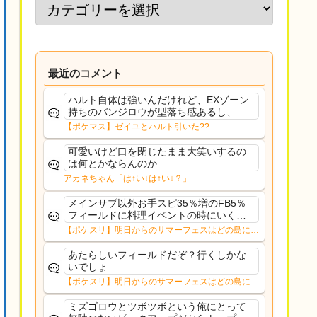
最近のコメント
ハルト自体は強いんだけれど、EXゾーン
持ちのバンジロウが型落ち感あるし、ま
ともなサポート役も居ないのがキツイ感
【ポケマス】ゼイユとハルト引いた??
じ。アルコスコルニみたいなキャラが来
たら、ハルトの評価は一気に上がると思
可愛いけど口を閉じたまま大笑いするの
うよ。
は何とかならんのか
アカネちゃん「は↑い↓は↑い↓？」
メインサブ以外お手スピ35％増のFB5％
フィールドに料理イベントの時にいくの
はただのアホでしょろくに料理も作れな
【ポケスリ】明日からのサマーフェスはどの島に行
いか作れても料理チャンス乗せられない
く？？12日㈬からはNMD
上に作ってもレシピレベルも上がらんし
あたらしいフィールドだぞ？行くしかな
いでしょ
【ポケスリ】明日からのサマーフェスはどの島に行
く？？12日㈬からはNMD
ミズゴロウとツボツボという俺にとって