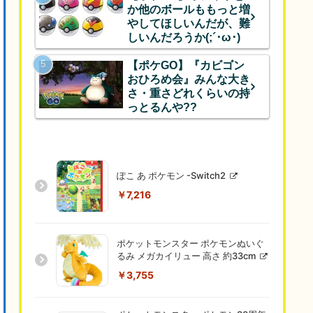
か他のボールももっと増
やしてほしいんだが、難
しいんだろうか(;´･ω･)
【ポケGO】『カビゴン
おひろめ会』みんな大き
さ・重さどれくらいの持
っとるんや??
ぽこ あ ポケモン -Switch2
￥7,216
ポケットモンスター ポケモンぬいぐ
るみ メガカイリュー 高さ 約33cm
￥3,755