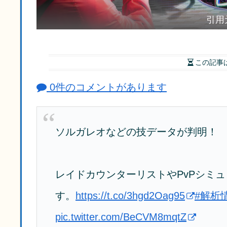
引用元：
この記事
0件のコメントがあります
ソルガレオなどの技データが判明！
レイドカウンターリストやPvPシミ
す。
https://t.co/3hgd2Oag95
#解析
pic.twitter.com/BeCVM8mqtZ