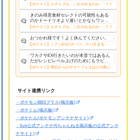
意でもない限り挽回きついのか。肝心の
【ポケスリ】ルチャブル、これやれるのか･･･？？
ハーブミートジンジャーのAAA共はデバ
フ受けても強そうな面子だもんなぁ
きのみ得意食材セレクトの可能性もある
のかドードリオより速いとかならワンチ
ャン…？
【ポケスリ】ルチャブル、これやれるのか･･･？？
おつかれ様です！よく休んでください。
【ポケスリ】シアンEXのデバフ、ヤバすぎる･･･
ワカクサEX行きたいのが本音ではあるん
だがレシピレベル上げのためにもラピス
かもワカクサEXのデバフ受けながらのレ
【ポケスリ】明日からのサマーフェスはどの島に行
シピ上げってかなりストレス有るんよド
く？？12日㈬からはNMD
ードー厳選とルチャブル寝顔も取っとき
たいし
サイト連携リンク
・ポケモンBBSプラス(掲示板)
・ポケくん(掲示板)
・ポケたん(ポケモンアンテナサイト)
・5ch公式アンテナ(5ちゃんねる掲示板の公式アンテ
ナサイト)