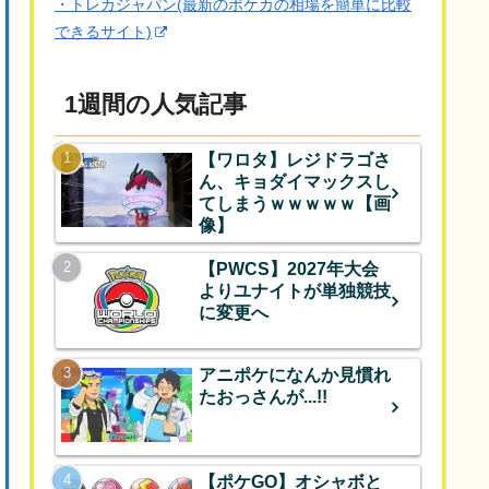
・トレカジャパン(最新のポケカの相場を簡単に比較
できるサイト)
1週間の人気記事
【ワロタ】レジドラゴさ
ん、キョダイマックスし
てしまうｗｗｗｗｗ【画
像】
【PWCS】2027年大会
よりユナイトが単独競技
に変更へ
アニポケになんか見慣れ
たおっさんが...!!
【ポケGO】オシャボと