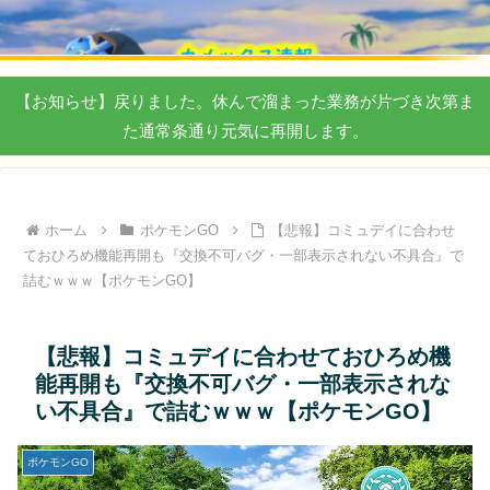
【お知らせ】戻りました。休んで溜まった業務が片づき次第ま
た通常条通り元気に再開します。
ホーム
ポケモンGO
【悲報】コミュデイに合わせ
ておひろめ機能再開も『交換不可バグ・一部表示されない不具合』で
詰むｗｗｗ【ポケモンGO】
【悲報】コミュデイに合わせておひろめ機
能再開も『交換不可バグ・一部表示されな
い不具合』で詰むｗｗｗ【ポケモンGO】
ポケモンGO