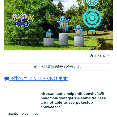
2023.07.09
この記事は
約9分
で読めます。
3件のコメントがあります
https://niantic.helpshift.com/hc/ja/6-
pokemon-go/faq/4164-some-trainers-
are-not-able-to-see-pokestop-
showcases/
niantic.helpshift.com