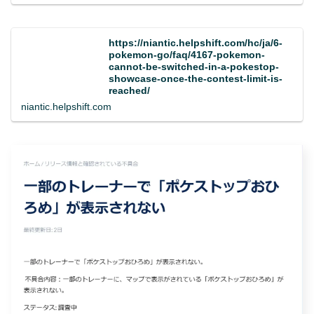
https://niantic.helpshift.com/hc/ja/6-
pokemon-go/faq/4167-pokemon-
cannot-be-switched-in-a-pokestop-
showcase-once-the-contest-limit-is-
reached/
niantic.helpshift.com