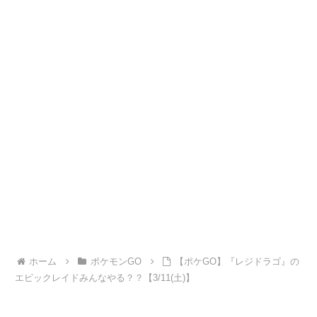
ホーム
ポケモンGO
【ポケGO】『レジドラゴ』の
エピックレイドみんなやる？？【3/11(土)】