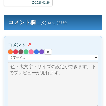
2026.01.26
コメント欄
....〆(･ω･。)ｶｷｶｷ
コメント
※
B