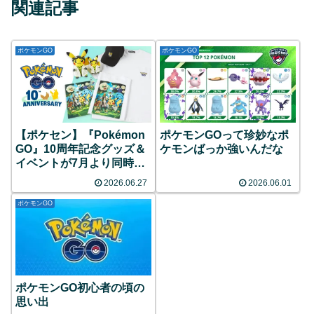
関連記事
ポケモンGO
ポケモンGO
【ポケセン】『Pokémon
ポケモンGOって珍妙なポ
GO』10周年記念グッズ＆
ケモンばっか強いんだな
イベントが7月より同時開
催！限定ピカチュウのグリ
2026.06.27
2026.06.01
ーティングや特別なレイド
バトルなど目白押し！
ポケモンGO
ポケモンGO初心者の頃の
思い出