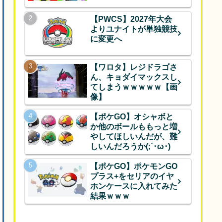
【PWCS】2027年大会
よりユナイトが単独競技
に変更へ
【ワロタ】レジドラゴさ
ん、キョダイマックスし
てしまうｗｗｗｗｗ【画
像】
【ポケGO】オシャボと
か他のボールももっと増
やしてほしいんだが、難
しいんだろうか(;´･ω･)
【ポケGO】ポケモンGO
プラス+をセリアのイヤ
ホンケースに入れてみた
結果ｗｗｗ