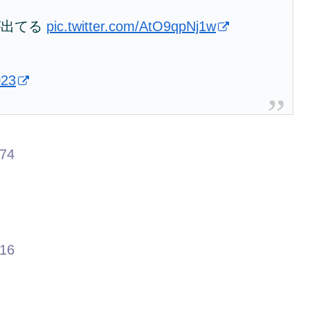
が出てる
pic.twitter.com/AtO9qpNj1w
023
.74
.16