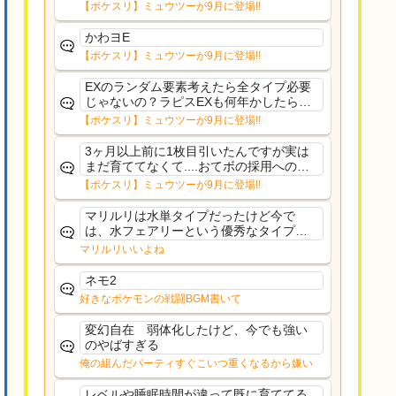
少ししたら通常再開できます！
【ポケスリ】ミュウツーが9月に登場!!
かわヨE
【ポケスリ】ミュウツーが9月に登場!!
EXのランダム要素考えたら全タイプ必要
じゃないの？ラピスEXも何年かしたら来
るだろうし後から厳選したい育てたいっ
【ポケスリ】ミュウツーが9月に登場!!
て思ってもどうにもならないのがこのゲ
ームだしな
3ヶ月以上前に1枚目引いたんですが実は
まだ育ててなくて....おてボの採用への影
響は勉強になります。ありがとうござい
【ポケスリ】ミュウツーが9月に登場!!
ますオイルはだいぶ強めのABBレントラ
ーいて芋の方が不安なんで1枚目にしよう
マリルリは水単タイプだったけど今で
かなと思...
は、水フェアリーという優秀なタイプだ
な、後特性力持ちって見た目と全然違う
マリルリいいよね
な
ネモ2
好きなポケモンの戦闘BGM書いて
変幻自在 弱体化したけど、今でも強い
のやばすぎる
俺の組んだパーティすぐこいつ重くなるから嫌い
レベルや睡眠時間が違って既に育ててる