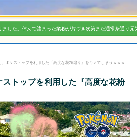
りました。休んで溜まった業務が片づき次第また通常条通り元
ん、ポケストップを利用した『高度な花粉煽り』をキメてしまうｗｗｗ
ケストップを利用した『高度な花粉