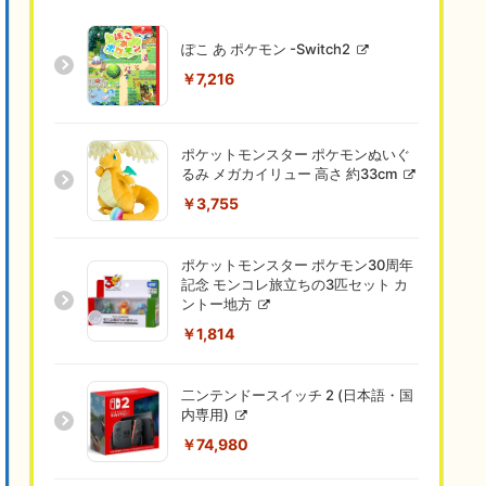
ぽこ あ ポケモン -Switch2
￥7,216
ポケットモンスター ポケモンぬいぐ
るみ メガカイリュー 高さ 約33cm
￥3,755
ポケットモンスター ポケモン30周年
記念 モンコレ旅立ちの3匹セット カ
ントー地方
￥1,814
二ンテンドースイッチ 2 (日本語・国
内専用)
￥74,980