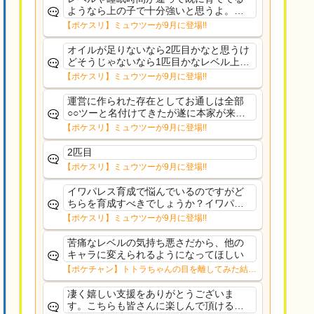
ようなら上の子で十分強いと思うよ。ヒ
ーラーであれば常駐適正高いからおてぼ
【ポケスリ】ミュウツーが9月に登場!!
欲しいけど、イワパはカレー週かサラダ
週の補助がメインだし、金種入れてるな
オイルが足りないなら2匹目かなと思うけ
ら育て直す必要もない...
どそうじゃないなら1匹目かなレベル上げ
もしんどいし
【ポケスリ】ミュウツーが9月に登場!!
運営に作られた存在としてお通しは全部
○○ツーと名付けてきたが遂に本家が来て
しまった
【ポケスリ】ミュウツーが9月に登場!!
2匹目
【ポケスリ】ミュウツーが9月に登場!!
イワパレス育成で悩んでいるのですがど
ちらを育成すべきでしょうか？イワパレ
スは常駐だと思うのでスキル回数犠牲に
【ポケスリ】ミュウツーが9月に登場!!
してでもおてぼある方が良いのかなと思
っていますがどうでしょうか
苦痛なレベルの気持ち悪さだから、他の
キャラに変えられるようになってほしい
【ポケチャン】トトラちゃんの目を離してみた結果
www→【画像】
凄く嬉しい支援をありがとうございま
す。こちらも皆さんに楽しんで頂けるよ