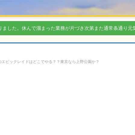
りました。休んで溜まった業務が片づき次第また通常条通り元
のエピックレイドはどこでやる？？東京なら上野公園か？