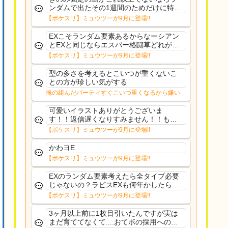
ンダムで出たその1週間のためだけに特定
のタイプにリソース割くのなんだかむな
【ポケスリ】ミュウツーが9月に登場!!
しい気がするわ出番がないってわけじゃ
ないから無駄ではないんだけど
EXこそランダム要素あるからなーシアン
とEXと同じならエスパー格闘草どれが事
前に来るか分からんから、積む必要があ
【ポケスリ】ミュウツーが9月に登場!!
るミュウツーは使いにくくね？って思っ
た
型の多さを考えるとこいつが重くないこ
との方が珍しい気がする
俺の組んだパーティすぐこいつ重くなるから嫌い
可愛いイラストありがとうございま
す！！返信遅くなりすみません！！もう
少ししたら通常再開できます！
【ポケスリ】ミュウツーが9月に登場!!
かわヨE
【ポケスリ】ミュウツーが9月に登場!!
EXのランダム要素考えたら全タイプ必要
じゃないの？ラピスEXも何年かしたら来
るだろうし後から厳選したい育てたいっ
【ポケスリ】ミュウツーが9月に登場!!
て思ってもどうにもならないのがこのゲ
ームだしな
3ヶ月以上前に1枚目引いたんですが実は
まだ育ててなくて....おてボの採用への影