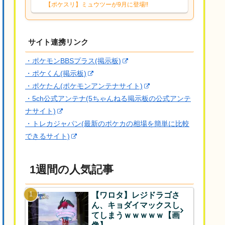
響は勉強になります。ありがとうござい
【ポケスリ】ミュウツーが9月に登場!!
ますオイルはだいぶ強めのABBレントラ
ーいて芋の方が不安なんで1枚目にしよう
かなと思...
サイト連携リンク
・ポケモンBBSプラス(掲示板)
・ポケくん(掲示板)
・ポケたん(ポケモンアンテナサイト)
・5ch公式アンテナ(5ちゃんねる掲示板の公式アンテ
ナサイト)
・トレカジャパン(最新のポケカの相場を簡単に比較
できるサイト)
1週間の人気記事
【ワロタ】レジドラゴさ
ん、キョダイマックスし
てしまうｗｗｗｗｗ【画