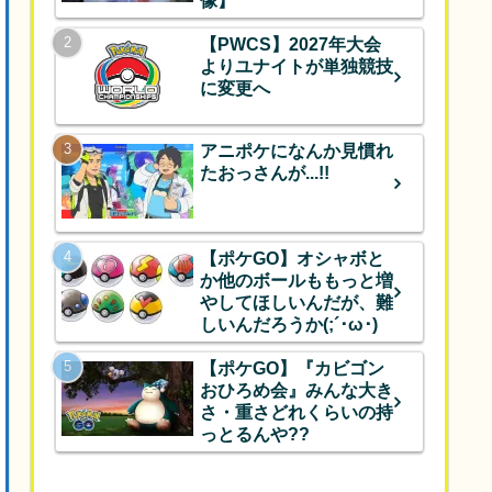
像】
【PWCS】2027年大会
よりユナイトが単独競技
に変更へ
アニポケになんか見慣れ
たおっさんが...!!
【ポケGO】オシャボと
か他のボールももっと増
やしてほしいんだが、難
しいんだろうか(;´･ω･)
【ポケGO】『カビゴン
おひろめ会』みんな大き
さ・重さどれくらいの持
っとるんや??