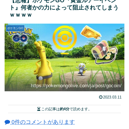
【悲報】ポケモンGO『黄金ルアーイベン
ト』何者かの力によって阻止されてしまう
ｗｗｗｗ
ポケモンGO
https://pokemongolive.com/ja/post/gocoin/
2023.03.11
この記事は
約4分
で読めます。
0件のコメントがあります