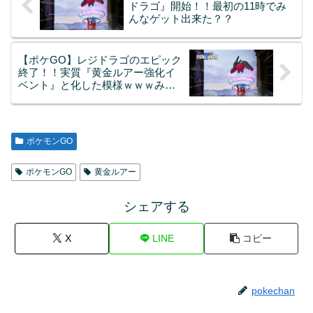
ドラゴ』開始！！最初の11時でみ
んなゲット出来た？？
【ポケGO】レジドラゴのエピック
終了！！実質『黄金ルアー強化イ
ベント』と化した模様ｗｗｗみん
なの成果はどうや？？
ポケモンGO
ポケモンGO
黄金ルアー
シェアする
X
LINE
コピー
pokechan