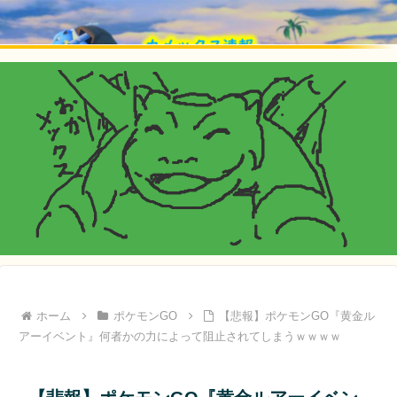
ホーム
ポケモンGO
【悲報】ポケモンGO『黄金ル
アーイベント』何者かの力によって阻止されてしまうｗｗｗｗ