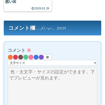
思い出
2026.01.26
コメント欄
....〆(･ω･。)ｶｷｶｷ
コメント
※
B