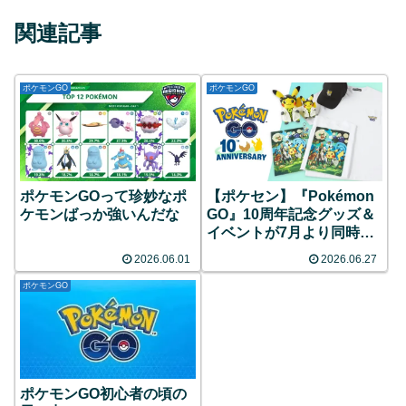
関連記事
ポケモンGO
ポケモンGO
ポケモンGOって珍妙なポ
【ポケセン】『Pokémon
ケモンばっか強いんだな
GO』10周年記念グッズ＆
イベントが7月より同時開
催！限定ピカチュウのグリ
2026.06.01
2026.06.27
ーティングや特別なレイド
バトルなど目白押し！
ポケモンGO
ポケモンGO初心者の頃の