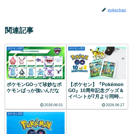
pokechan
関連記事
ポケモンGO
ポケモンGO
ポケモンGOって珍妙なポ
【ポケセン】『Pokémon
ケモンばっか強いんだな
GO』10周年記念グッズ＆
イベントが7月より同時開
催！限定ピカチュウのグリ
2026.06.01
2026.06.27
ーティングや特別なレイド
バトルなど目白押し！
ポケモンGO