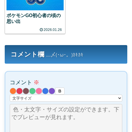
ポケモンGO初心者の頃の
思い出
2026.01.26
コメント欄
....〆(･ω･。)ｶｷｶｷ
コメント
※
B