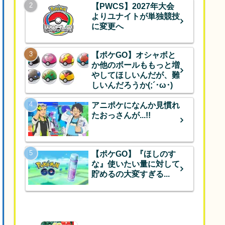
【PWCS】2027年大会
よりユナイトが単独競技
に変更へ
【ポケGO】オシャボと
か他のボールももっと増
やしてほしいんだが、難
しいんだろうか(;´･ω･)
アニポケになんか見慣れ
たおっさんが...!!
【ポケGO】『ほしのす
な』使いたい量に対して
貯めるの大変すぎる...