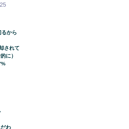
.25
切るから
却されて
計的に）
7%
か
んだわ