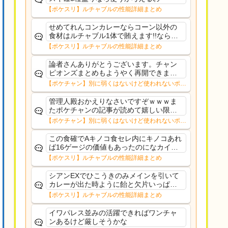
【ポケスリ】ルチャブルの性能詳細まとめ
せめてれんコンカレーならコーン以外の
食材はルチャブル1体で賄えます!!ならま
だ何とか…?
【ポケスリ】ルチャブルの性能詳細まとめ
論者さんありがとうございます。チャン
ピオンズまとめもようやく再開できまし
た。論者さんのコメント凄く好きなので
【ポケチャン】別に弱くはないけど使われないポケ
いつも楽しく拝見させていただいていま
モン挙げてみて
した。ポケチャン記事はコメントは少な
管理人殿おかえりなさいですぞｗｗｗま
い中いつも盛り上げて...
たポケチャンの記事が読めて嬉しい限り
ですなｗｗｗ直接被災支援ができないの
【ポケチャン】別に弱くはないけど使われないポケ
が心苦しいのですが、せめて記事を見に
モン挙げてみて
来た人たちが楽しめるようなコメントで
この食確でAキノコ食セレ内にキノコあれ
お力添えさせていただ...
ば16ゲージの価値もあったのになカイリ
ューバンギラスボスゴドラと比べて選ば
【ポケスリ】ルチャブルの性能詳細まとめ
れるわけないやろがい
シアンEXでひこうきのみメインを引いて
カレーが出た時ように飴と欠片いっぱい
使って種も使って育てようね！馬鹿じゃ
【ポケスリ】ルチャブルの性能詳細まとめ
ねーの？
イワパレス並みの活躍できればワンチャ
ンあるけど厳しそうかな