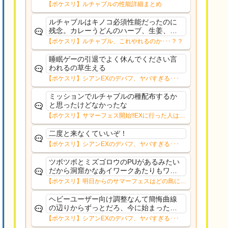
【ポケスリ】ルチャブルの性能詳細まとめ
ルチャブルはキノコ必須性能だったのに
残念。カレーうどんのハーブ、生姜、ミ
ートはカイリュー、バンギ、ボスゴドラ
【ポケスリ】ルチャブル、これやれるのか･･･？？
でもう間に合ったるんや
睡眠ゲーの引退でよく休んでください言
われるの草生える
【ポケスリ】シアンEXのデバフ、ヤバすぎる･･･
ミッションでルチャブルの種配布するか
と思ったけどなかったな
【ポケスリ】サマーフェス開始!!EXに行った人はガ
チャどうだった？？
二度と来なくていいぞ！
【ポケスリ】シアンEXのデバフ、ヤバすぎる･･･
ツボツボとミズゴロウのPUがあるみたい
だから洞窟かなあイワークあたりもワン
チャンゲットできたらいいなあ←これは
【ポケスリ】明日からのサマーフェスはどの島に行
ワンちゃんの絵文字ｗ
く？？12日㈬からはNMD
ヘビーユーザー向け調整なんて簡悔曲線
の辺りからずっとだろ、今に始まったこ
とじゃない
【ポケスリ】シアンEXのデバフ、ヤバすぎる･･･