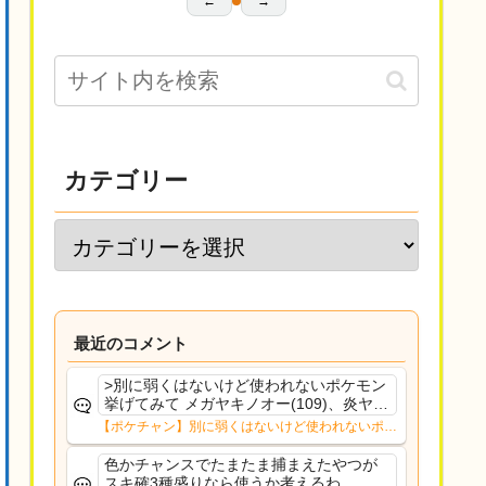
←
→
カテゴリー
最近のコメント
>別に弱くはないけど使われないポケモン
挙げてみて メガヤキノオー(109)、炎ヤン
タロス(113)、原種ヤメルゴン(189)ですか
【ポケチャン】別に弱くはないけど使われないポケ
なｗｗｗ詳細は役割論理Wikiの各ページを
モン挙げてみて
見た方が早いと思います...
色かチャンスでたまたま捕まえたやつが
スキ確3種盛りなら使うか考えるわ