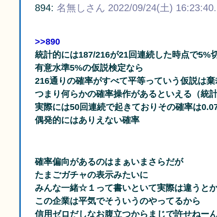
894:
名無しさん
2022/09/24(土) 16:23:40
>>890
統計的には187/216が21回連続した時点で5%
有意水準5%の仮説検定なら
216通りの確率がすべて平等っていう仮説は棄
つまり何らかの確率操作があるといえる（統
実際には50回連続で起きておりその確率は0.0
偶発的にはありえない確率
確率偏向があるのはまぁいまさらだが
たまごガチャの表示みたいに
みんな一緒☆１って書いといて実際は違うと
この企業は平気でそういうのやってるから
信用ゼロだしなお腹立つからまじで許せねー