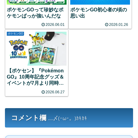
ポケモンGOって珍妙なポ
ポケモンGO初心者の頃の
ケモンばっか強いんだな
思い出
2026.06.01
2026.01.26
ポケモンGO
【ポケセン】『Pokémon
GO』10周年記念グッズ＆
イベントが7月より同時開
催！限定ピカチュウのグリ
2026.06.27
ーティングや特別なレイド
バトルなど目白押し！
コメント欄
....〆(･ω･。)ｶｷｶｷ