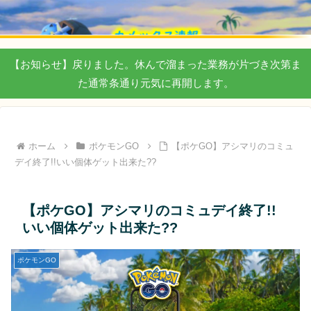
【お知らせ】戻りました。休んで溜まった業務が片づき次第ま
た通常条通り元気に再開します。
ホーム
ポケモンGO
【ポケGO】アシマリのコミュ
デイ終了!!いい個体ゲット出来た??
【ポケGO】アシマリのコミュデイ終了!!
いい個体ゲット出来た??
ポケモンGO