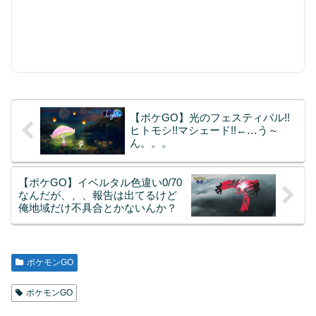
【ポケGO】光のフェスティバル!!
ヒトモシ!!マシェード!!←…う～
ん。。。
【ポケGO】イベルタル色違い0/70
なんだが、、、報告は出てるけど
俺地域だけ不具合とかないんか？
ポケモンGO
ポケモンGO