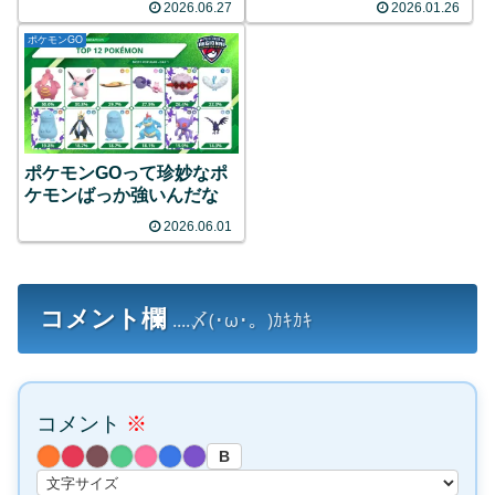
2026.06.27
2026.01.26
ーティングや特別なレイド
バトルなど目白押し！
ポケモンGO
ポケモンGOって珍妙なポ
ケモンばっか強いんだな
2026.06.01
コメント欄
....〆(･ω･。)ｶｷｶｷ
コメント
※
B