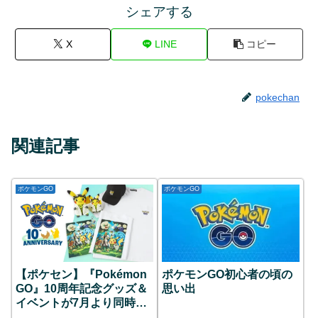
シェアする
X
LINE
コピー
pokechan
関連記事
ポケモンGO
ポケモンGO
【ポケセン】『Pokémon
ポケモンGO初心者の頃の
GO』10周年記念グッズ＆
思い出
イベントが7月より同時開
催！限定ピカチュウのグリ