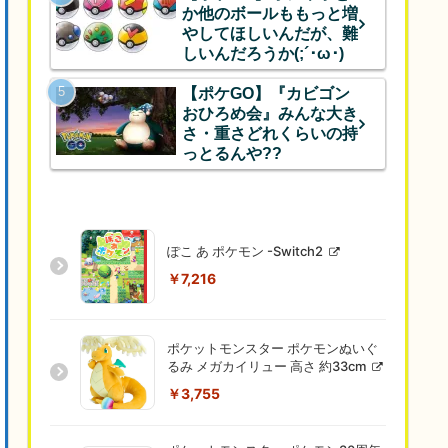
か他のボールももっと増
やしてほしいんだが、難
しいんだろうか(;´･ω･)
【ポケGO】『カビゴン
おひろめ会』みんな大き
さ・重さどれくらいの持
っとるんや??
ぽこ あ ポケモン -Switch2
￥7,216
ポケットモンスター ポケモンぬいぐ
るみ メガカイリュー 高さ 約33cm
￥3,755