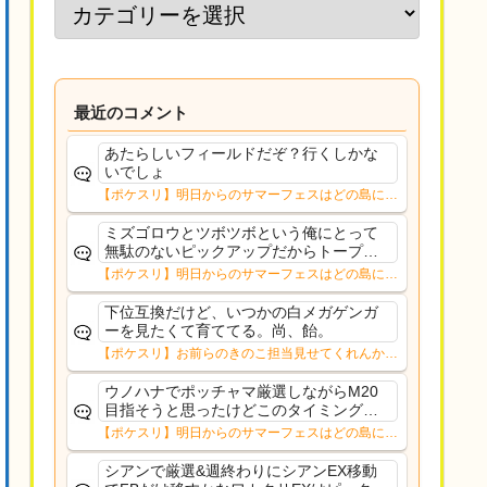
最近のコメント
あたらしいフィールドだぞ？行くしかな
いでしょ
【ポケスリ】明日からのサマーフェスはどの島に行
く？？12日㈬からはNMD
ミズゴロウとツボツボという俺にとって
無駄のないピックアップだからトープだ
わルチャブルもそこまでな性能っぽいし
【ポケスリ】明日からのサマーフェスはどの島に行
安心していける
く？？12日㈬からはNMD
下位互換だけど、いつかの白メガゲンガ
ーを見たくて育ててる。尚、飴。
【ポケスリ】お前らのきのこ担当見せてくれんか…
ウノハナでポッチャマ厳選しながらM20
目指そうと思ったけどこのタイミングで
目指す意味もないことに気づいたそれな
【ポケスリ】明日からのサマーフェスはどの島に行
ら10%デバフ受け入れてもリサexゆめか
く？？12日㈬からはNMD
け集めつつFB配れるワカクサEXの方がい
シアンで厳選&週終わりにシアンEX移動
いかな〜