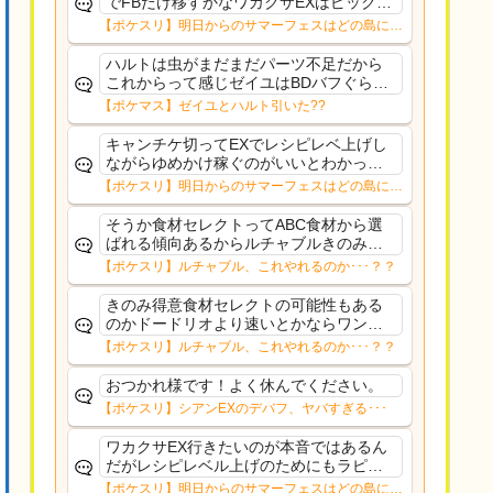
でFBだけ移すかなワカクサEXはピックア
ップ出てくる確率低すぎるルチャブルも
【ポケスリ】明日からのサマーフェスはどの島に行
食材セレクトでそんなガチ性能でもない
く？？12日㈬からはNMD
からラピス行くほどでもないし
ハルトは虫がまだまだパーツ不足だから
これからって感じゼイユはBDバフぐらい
技1で配れるようにしてほしかった
【ポケマス】ゼイユとハルト引いた??
キャンチケ切ってEXでレシピレベ上げし
ながらゆめかけ稼ぐのがいいとわかって
るのだが、ルチャルブルごときに切るよ
【ポケスリ】明日からのサマーフェスはどの島に行
りデカヌチャン(きのバ)に期待してゆった
く？？12日㈬からはNMD
りトープ
そうか食材セレクトってABC食材から選
ばれる傾向あるからルチャブルきのみ得
意でもない限り挽回きついのか。肝心の
【ポケスリ】ルチャブル、これやれるのか･･･？？
ハーブミートジンジャーのAAA共はデバ
フ受けても強そうな面子だもんなぁ
きのみ得意食材セレクトの可能性もある
のかドードリオより速いとかならワンチ
ャン…？
【ポケスリ】ルチャブル、これやれるのか･･･？？
おつかれ様です！よく休んでください。
【ポケスリ】シアンEXのデバフ、ヤバすぎる･･･
ワカクサEX行きたいのが本音ではあるん
だがレシピレベル上げのためにもラピス
かもワカクサEXのデバフ受けながらのレ
【ポケスリ】明日からのサマーフェスはどの島に行