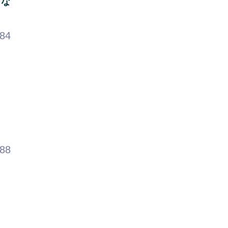
よな
.84
.88