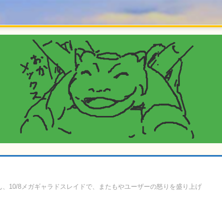
ん、10/8メガギャラドスレイドで、またもやユーザーの怒りを盛り上げ