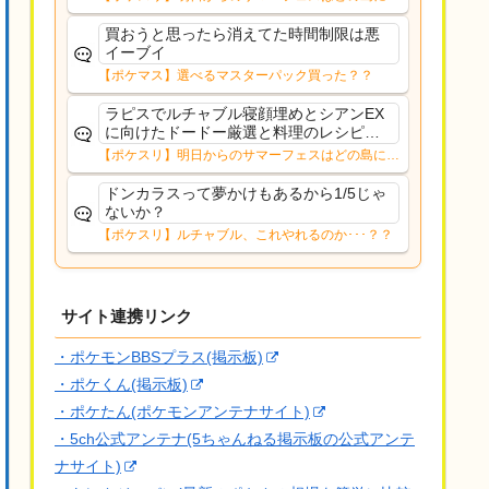
シピ上げってかなりストレス有るんよド
く？？12日㈬からはNMD
ードー厳選とルチャブル寝顔も取っとき
買おうと思ったら消えてた時間制限は悪
たいし
イーブイ
【ポケマス】選べるマスターパック買った？？
ラピスでルチャブル寝顔埋めとシアンEX
に向けたドードー厳選と料理のレシピレ
ベル上げシアンEXにFL移すかは考え中キ
【ポケスリ】明日からのサマーフェスはどの島に行
ャンチケは切らずにまったり過ごす予定
く？？12日㈬からはNMD
ドンカラスって夢かけもあるから1/5じゃ
ないか？
【ポケスリ】ルチャブル、これやれるのか･･･？？
サイト連携リンク
・ポケモンBBSプラス(掲示板)
・ポケくん(掲示板)
・ポケたん(ポケモンアンテナサイト)
・5ch公式アンテナ(5ちゃんねる掲示板の公式アンテ
ナサイト)