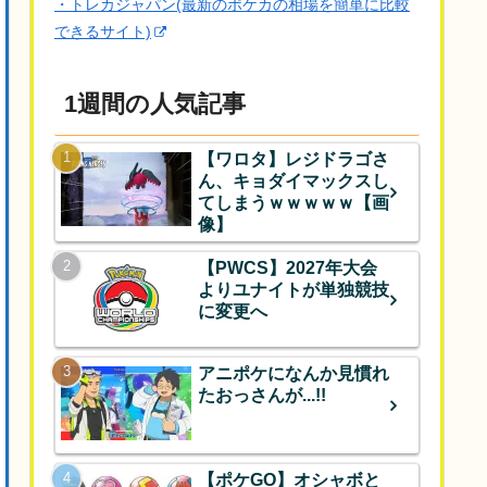
・トレカジャパン(最新のポケカの相場を簡単に比較
できるサイト)
1週間の人気記事
【ワロタ】レジドラゴさ
ん、キョダイマックスし
てしまうｗｗｗｗｗ【画
像】
【PWCS】2027年大会
よりユナイトが単独競技
に変更へ
アニポケになんか見慣れ
たおっさんが...!!
【ポケGO】オシャボと