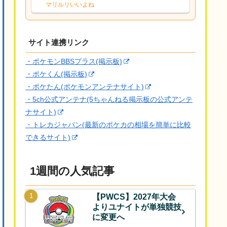
な、後特性力持ちって見た目と全然違う
マリルリいいよね
な
サイト連携リンク
・ポケモンBBSプラス(掲示板)
・ポケくん(掲示板)
・ポケたん(ポケモンアンテナサイト)
・5ch公式アンテナ(5ちゃんねる掲示板の公式アンテ
ナサイト)
・トレカジャパン(最新のポケカの相場を簡単に比較
できるサイト)
1週間の人気記事
【PWCS】2027年大会
よりユナイトが単独競技
に変更へ