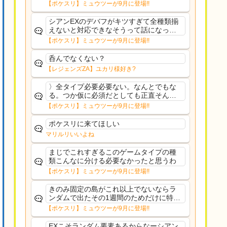
果のみフェアリーノーマルとか引いたら
【ポケスリ】ミュウツーが9月に登場!!
まともに料理も作れないし終わり控えめ
に言ってカス
シアンEXのデバフがキツすぎて全種類揃
えないと対応できなそうって話になって
るわ
【ポケスリ】ミュウツーが9月に登場!!
呑んでなくない？
【レジェンズZA】ユカリ様好き?
〉全タイプ必要必要ない。なんとでもな
る。つか仮に必須だとしても正直そんな
もんに付き合う気は無い。運営は時間の
【ポケスリ】ミュウツーが9月に登場!!
リソースを甘く見すぎなのよ。ポケスリ
やったことないやろうなと思ってる。〉
ポケスリに来てほしい
ラピスEX最短二年後...
マリルリいいよね
まじでこれすぎるこのゲームタイプの種
類こんなに分ける必要なかったと思うわ
【ポケスリ】ミュウツーが9月に登場!!
きのみ固定の島がこれ以上でないならラ
ンダムで出たその1週間のためだけに特定
のタイプにリソース割くのなんだかむな
【ポケスリ】ミュウツーが9月に登場!!
しい気がするわ出番がないってわけじゃ
ないから無駄ではないんだけど
EXこそランダム要素あるからなーシアン