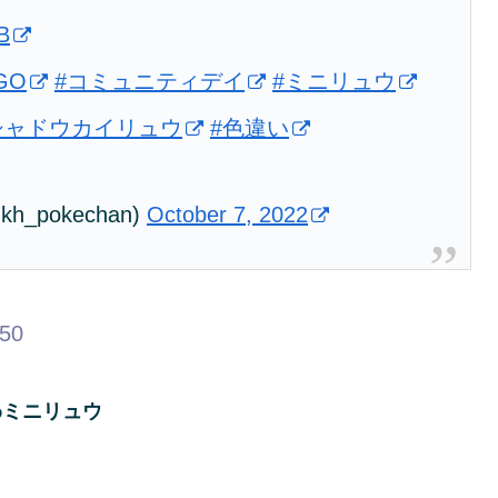
B
GO
#コミュニティデイ
#ミニリュウ
シャドウカイリュウ
#色違い
pokechan)
October 7, 2022
.50
わミニリュウ