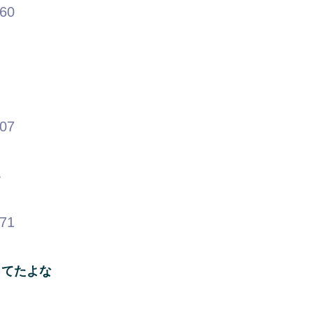
.60
.07
る
.71
ってたよな