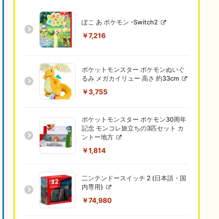
ぽこ あ ポケモン -Switch2
￥7,216
ポケットモンスター ポケモンぬいぐ
るみ メガカイリュー 高さ 約33cm
￥3,755
ポケットモンスター ポケモン30周年
記念 モンコレ旅立ちの3匹セット カ
ントー地方
￥1,814
二ンテンドースイッチ 2 (日本語・国
内専用)
￥74,980