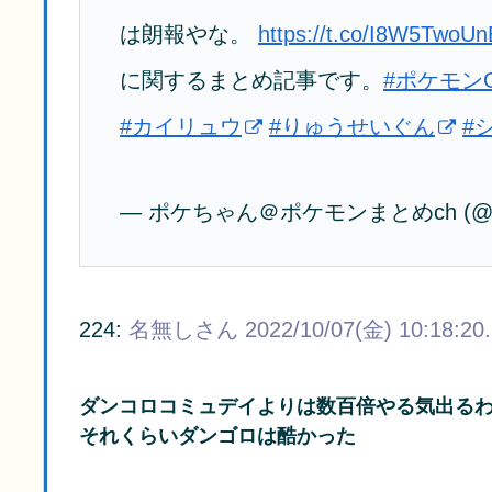
は朗報やな。
https://t.co/I8W5TwoUn
に関するまとめ記事です。
#ポケモン
#カイリュウ
#りゅうせいぐん
#
— ポケちゃん＠ポケモンまとめch (@kh_
224:
名無しさん
2022/10/07(金) 10:18:20
ダンコロコミュデイよりは数百倍やる気出る
それくらいダンゴロは酷かった