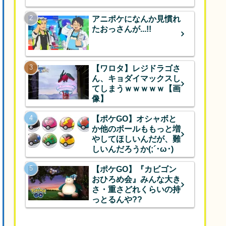
アニポケになんか見慣れ
たおっさんが...!!
【ワロタ】レジドラゴさ
ん、キョダイマックスし
てしまうｗｗｗｗｗ【画
像】
【ポケGO】オシャボと
か他のボールももっと増
やしてほしいんだが、難
しいんだろうか(;´･ω･)
【ポケGO】『カビゴン
おひろめ会』みんな大き
さ・重さどれくらいの持
っとるんや??