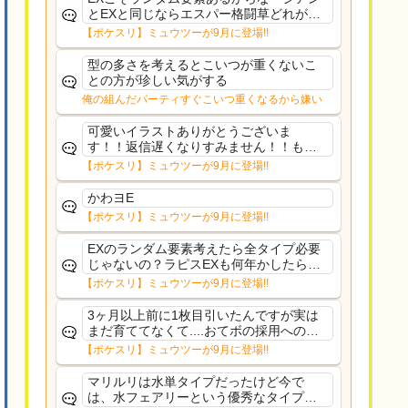
とEXと同じならエスパー格闘草どれが事
前に来るか分からんから、積む必要があ
【ポケスリ】ミュウツーが9月に登場!!
るミュウツーは使いにくくね？って思っ
た
型の多さを考えるとこいつが重くないこ
との方が珍しい気がする
俺の組んだパーティすぐこいつ重くなるから嫌い
可愛いイラストありがとうございま
す！！返信遅くなりすみません！！もう
少ししたら通常再開できます！
【ポケスリ】ミュウツーが9月に登場!!
かわヨE
【ポケスリ】ミュウツーが9月に登場!!
EXのランダム要素考えたら全タイプ必要
じゃないの？ラピスEXも何年かしたら来
るだろうし後から厳選したい育てたいっ
【ポケスリ】ミュウツーが9月に登場!!
て思ってもどうにもならないのがこのゲ
ームだしな
3ヶ月以上前に1枚目引いたんですが実は
まだ育ててなくて....おてボの採用への影
響は勉強になります。ありがとうござい
【ポケスリ】ミュウツーが9月に登場!!
ますオイルはだいぶ強めのABBレントラ
ーいて芋の方が不安なんで1枚目にしよう
マリルリは水単タイプだったけど今で
かなと思...
は、水フェアリーという優秀なタイプだ