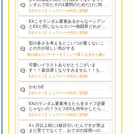
ンダムで出たその1週間のためだけに特定
のタイプにリソース割くのなんだかむな
【ポケスリ】ミュウツーが9月に登場!!
しい気がするわ出番がないってわけじゃ
ないから無駄ではないんだけど
EXこそランダム要素あるからなーシアン
とEXと同じならエスパー格闘草どれが事
前に来るか分からんから、積む必要があ
【ポケスリ】ミュウツーが9月に登場!!
るミュウツーは使いにくくね？って思っ
た
型の多さを考えるとこいつが重くないこ
との方が珍しい気がする
俺の組んだパーティすぐこいつ重くなるから嫌い
可愛いイラストありがとうございま
す！！返信遅くなりすみません！！もう
少ししたら通常再開できます！
【ポケスリ】ミュウツーが9月に登場!!
かわヨE
【ポケスリ】ミュウツーが9月に登場!!
EXのランダム要素考えたら全タイプ必要
じゃないの？ラピスEXも何年かしたら来
るだろうし後から厳選したい育てたいっ
【ポケスリ】ミュウツーが9月に登場!!
て思ってもどうにもならないのがこのゲ
ームだしな
3ヶ月以上前に1枚目引いたんですが実は
まだ育ててなくて....おてボの採用への影