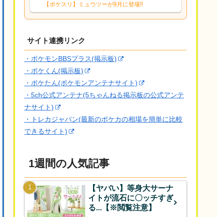
響は勉強になります。ありがとうござい
【ポケスリ】ミュウツーが9月に登場!!
ますオイルはだいぶ強めのABBレントラ
ーいて芋の方が不安なんで1枚目にしよう
かなと思...
サイト連携リンク
・ポケモンBBSプラス(掲示板)
・ポケくん(掲示板)
・ポケたん(ポケモンアンテナサイト)
・5ch公式アンテナ(5ちゃんねる掲示板の公式アンテ
ナサイト)
・トレカジャパン(最新のポケカの相場を簡単に比較
できるサイト)
1週間の人気記事
【ヤバい】等身大サーナ
イトが流石に〇ッチすぎ
る...【※閲覧注意】