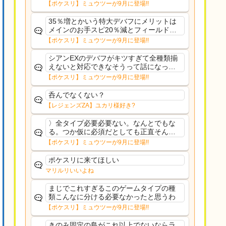
さえあんまり行ってないや
【ポケスリ】ミュウツーが9月に登場!!
35％増とかいう特大デバフにメリットは
メインのお手スピ20％減とフィールド効
果のみフェアリーノーマルとか引いたら
【ポケスリ】ミュウツーが9月に登場!!
まともに料理も作れないし終わり控えめ
に言ってカス
シアンEXのデバフがキツすぎて全種類揃
えないと対応できなそうって話になって
るわ
【ポケスリ】ミュウツーが9月に登場!!
呑んでなくない？
【レジェンズZA】ユカリ様好き?
〉全タイプ必要必要ない。なんとでもな
る。つか仮に必須だとしても正直そんな
もんに付き合う気は無い。運営は時間の
【ポケスリ】ミュウツーが9月に登場!!
リソースを甘く見すぎなのよ。ポケスリ
やったことないやろうなと思ってる。〉
ポケスリに来てほしい
ラピスEX最短二年後...
マリルリいいよね
まじでこれすぎるこのゲームタイプの種
類こんなに分ける必要なかったと思うわ
【ポケスリ】ミュウツーが9月に登場!!
きのみ固定の島がこれ以上でないならラ