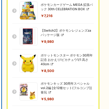
ぽこ あ ポケモン -Switch2
￥7,216
ポケットモンスター ポケモンぬいぐ
るみ メガカイリュー 高さ 約33cm
￥3,755
ポケットモンスター ポケモン30周年
記念 モンコレ旅立ちの3匹セット カ