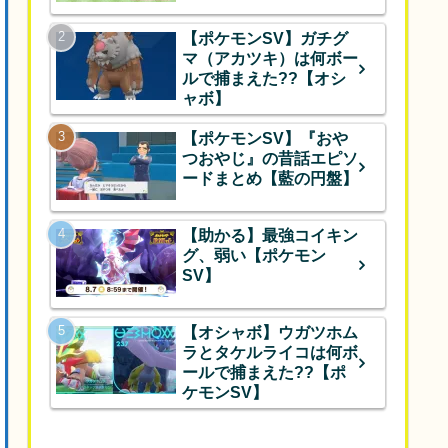
【ポケモンSV】ガチグ
マ（アカツキ）は何ボー
ルで捕まえた??【オシ
ャボ】
【ポケモンSV】『おや
つおやじ』の昔話エピソ
ードまとめ【藍の円盤】
【助かる】最強コイキン
グ、弱い【ポケモン
SV】
【オシャボ】ウガツホム
ラとタケルライコは何ボ
ールで捕まえた??【ポ
ケモンSV】