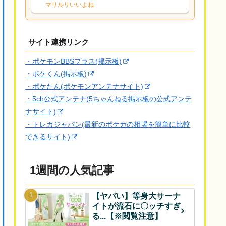
な、後特性力持ちって見た目と全然違う
マリルリいいよね
な
サイト連携リンク
・ポケモンBBSプラス(掲示板)
・ポケくん(掲示板)
・ポケたん(ポケモンアンテナサイト)
・5ch公式アンテナ(5ちゃんねる掲示板の公式アンテ
ナサイト)
・トレカジャパン(最新のポケカの相場を簡単に比較
できるサイト)
1週間の人気記事
【ヤバい】等身大サーナ
イトが流石に〇ッチすぎ
る...【※閲覧注意】