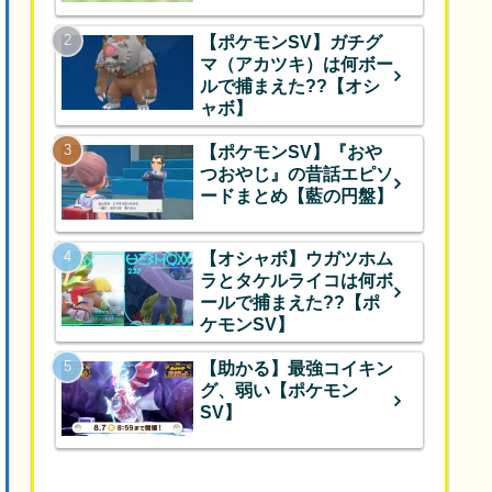
【ポケモンSV】ガチグ
マ（アカツキ）は何ボー
ルで捕まえた??【オシ
ャボ】
【ポケモンSV】『おや
つおやじ』の昔話エピソ
ードまとめ【藍の円盤】
【オシャボ】ウガツホム
ラとタケルライコは何ボ
ールで捕まえた??【ポ
ケモンSV】
【助かる】最強コイキン
グ、弱い【ポケモン
SV】