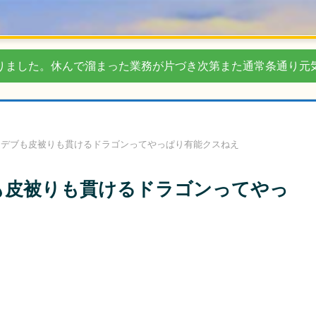
りました。休んで溜まった業務が片づき次第また通常条通り元
ケデブも皮被りも貫けるドラゴンってやっぱり有能クスねえ
も皮被りも貫けるドラゴンってやっ