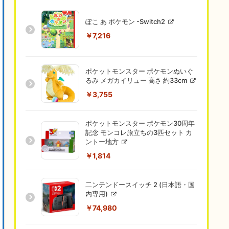
ぽこ あ ポケモン -Switch2
￥7,216
ポケットモンスター ポケモンぬいぐ
るみ メガカイリュー 高さ 約33cm
￥3,755
ポケットモンスター ポケモン30周年
記念 モンコレ旅立ちの3匹セット カ
ントー地方
￥1,814
二ンテンドースイッチ 2 (日本語・国
内専用)
￥74,980