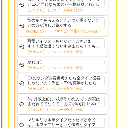
とEXと同じならエスパー格闘草どれが事
前に来るか分からんから、積む必要があ
【ポケスリ】ミュウツーが9月に登場!!
るミュウツーは使いにくくね？って思っ
た
型の多さを考えるとこいつが重くないこ
との方が珍しい気がする
俺の組んだパーティすぐこいつ重くなるから嫌い
可愛いイラストありがとうございま
す！！返信遅くなりすみません！！もう
少ししたら通常再開できます！
【ポケスリ】ミュウツーが9月に登場!!
かわヨE
【ポケスリ】ミュウツーが9月に登場!!
EXのランダム要素考えたら全タイプ必要
じゃないの？ラピスEXも何年かしたら来
るだろうし後から厳選したい育てたいっ
【ポケスリ】ミュウツーが9月に登場!!
て思ってもどうにもならないのがこのゲ
ームだしな
3ヶ月以上前に1枚目引いたんですが実は
まだ育ててなくて....おてボの採用への影
響は勉強になります。ありがとうござい
【ポケスリ】ミュウツーが9月に登場!!
ますオイルはだいぶ強めのABBレントラ
ーいて芋の方が不安なんで1枚目にしよう
マリルリは水単タイプだったけど今で
かなと思...
は、水フェアリーという優秀なタイプだ