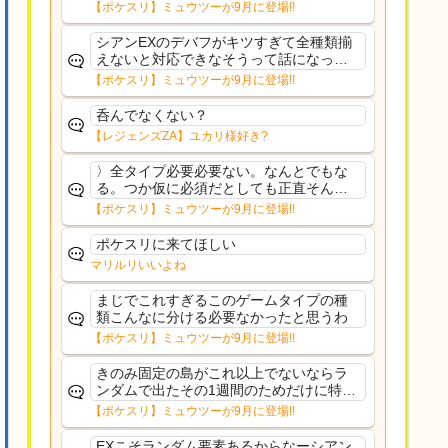
果のみフェアリーノーマルとか引いたら
【ポケスリ】ミュウツーが9月に登場!!
まともに料理も作れないし終わり控えめ
に言ってカス
シアンEXのデバフがキツすぎて全種類揃
えないと対応できなそうって話になって
るわ
【ポケスリ】ミュウツーが9月に登場!!
呑んでなくない？
【レジェンズZA】ユカリ様好き?
〉全タイプ必要必要ない。なんとでもな
る。つか仮に必須だとしても正直そんな
もんに付き合う気は無い。運営は時間の
【ポケスリ】ミュウツーが9月に登場!!
リソースを甘く見すぎなのよ。ポケスリ
やったことないやろうなと思ってる。〉
ポケスリに来てほしい
ラピスEX最短二年後...
マリルリいいよね
まじでこれすぎるこのゲームタイプの種
類こんなに分ける必要なかったと思うわ
【ポケスリ】ミュウツーが9月に登場!!
きのみ固定の島がこれ以上でないならラ
ンダムで出たその1週間のためだけに特定
のタイプにリソース割くのなんだかむな
【ポケスリ】ミュウツーが9月に登場!!
しい気がするわ出番がないってわけじゃ
ないから無駄ではないんだけど
EXこそランダム要素あるからなーシアン