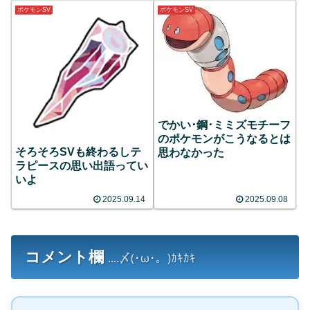
ポケモンSV
ポケモンSV
でかい･鋼･ミミズモチーフ
のポケモンがこうなるとは
そろそろSVも終わるしテ
思わなかった
ラピースの思い出語ってい
いよ
2025.09.14
2025.09.08
コメント欄
....〆(･ω･。)ｶｷｶｷ