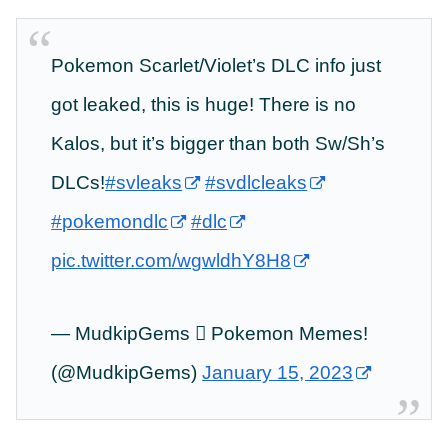
Pokemon Scarlet/Violet’s DLC info just
got leaked, this is huge! There is no
Kalos, but it’s bigger than both Sw/Sh’s
DLCs!
#svleaks
#svdlcleaks
#pokemondlc
#dlc
pic.twitter.com/wgwldhY8H8
— MudkipGems  Pokemon Memes!
(@MudkipGems)
January 15, 2023