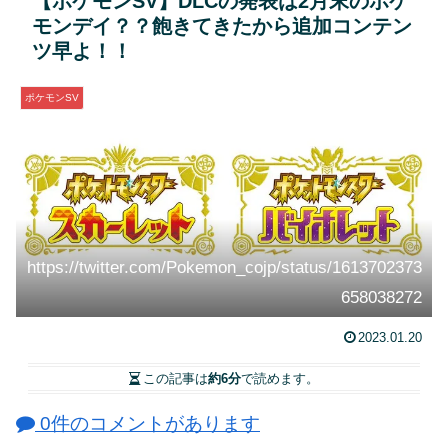
【ポケモンSV】DLCの発表は2月末のポケ
モンデイ？？飽きてきたから追加コンテン
ツ早よ！！
ポケモンSV
https://twitter.com/Pokemon_cojp/status/1613702373
658038272
2023.01.20
この記事は
約6分
で読めます。
0件のコメントがあります