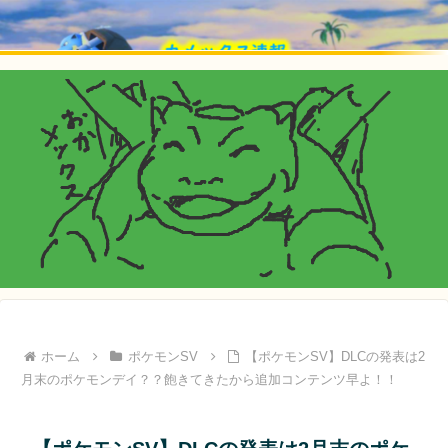
ホーム
ポケモンSV
【ポケモンSV】DLCの発表は2
月末のポケモンデイ？？飽きてきたから追加コンテンツ早よ！！