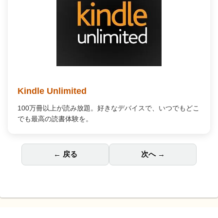
Audible オーディオブック
プロの朗読で「聴く」読書。通勤中や家事の合間が、あな
ただけの贅沢な読書時間に変わります。
← 戻る
次へ →