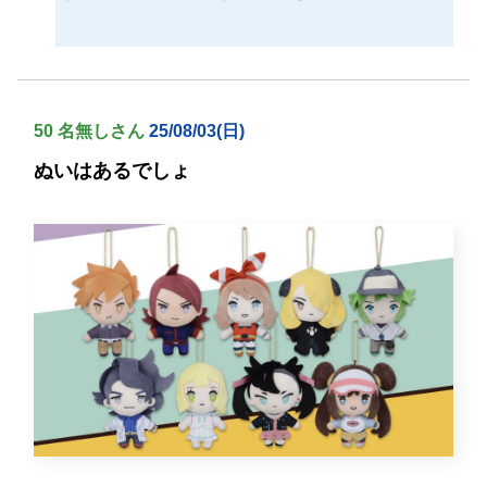
50 名無しさん
25/08/03(日)
ぬいはあるでしょ