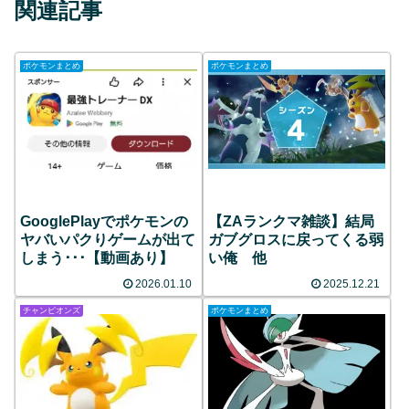
関連記事
ポケモンまとめ
ポケモンまとめ
GooglePlayでポケモンの
【ZAランクマ雑談】結局
ヤバいパクりゲームが出て
ガブグロスに戻ってくる弱
しまう･･･【動画あり】
い俺 他
2026.01.10
2025.12.21
チャンピオンズ
ポケモンまとめ