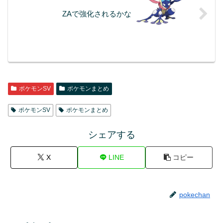
ZAで強化されるかな
ポケモンSV
ポケモンまとめ
ポケモンSV
ポケモンまとめ
シェアする
X
LINE
コピー
pokechan