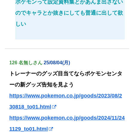
ポケモンって設定資料集とかあんま出さない
のでキャラとか抜きにしても普通に出して欲
しい
126 名無しさん
25/08/04(月)
トレーナーのグッズ目当てならポケモンセンタ
ーの新グッズ告知を見よう
https://www.pokemon.co.jp/goods/2023/08/2
30818_to01.html
https://www.pokemon.co.jp/goods/2024/11/24
1129_to01.html