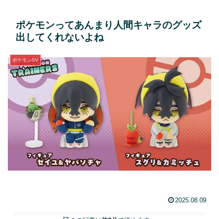
ポケモンってあんまり人間キャラのグッズ
出してくれないよね
ポケモンSV
2025.08.09