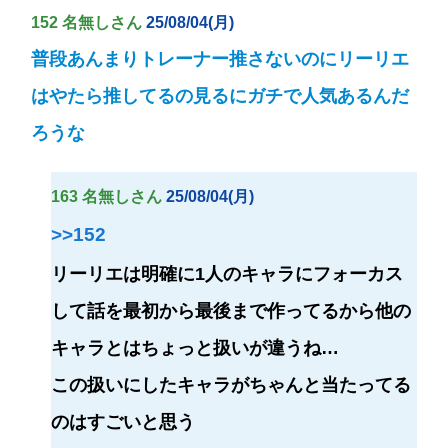
152 名無しさん
25/08/04(月)
普段あんまりトレーナー推さないのにリーリエ
はやたら推してるの見るにガチで人気あるんだ
ろうな
163 名無しさん
25/08/04(月)
>>152
リーリエは明確に1人のキャラにフォーカス
して話を最初から最後まで作ってるから他の
キャラとはちょっと扱いが違うね…
この扱いにしたキャラがちゃんと当たってる
のはすごいと思う