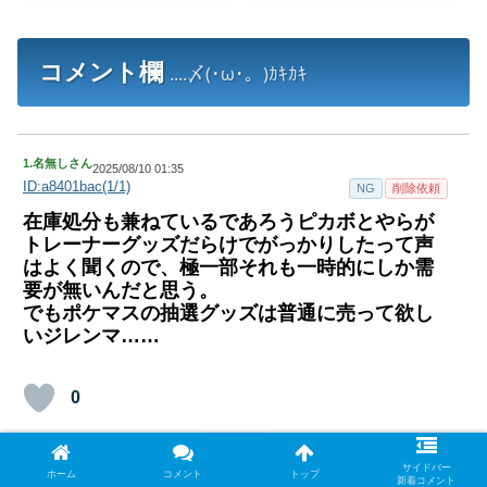
コメント欄
....〆(･ω･。)ｶｷｶｷ
1.
名無しさん
2025/08/10 01:35
ID:a8401bac(1/1)
NG
削除依頼
在庫処分も兼ねているであろうピカボとやらが
トレーナーグッズだらけでがっかりしたって声
はよく聞くので、極一部それも一時的にしか需
要が無いんだと思う。
でもポケマスの抽選グッズは普通に売って欲し
いジレンマ……
0
返信
サイドバー
ホーム
コメント
トップ
新着コメント