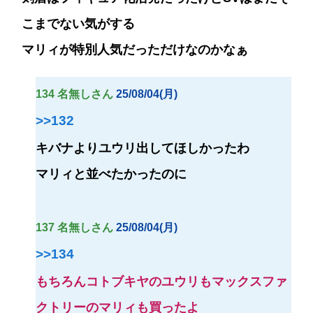
こまでない気がする
マリィが特別人気だっただけなのかなぁ
134 名無しさん
25/08/04(月)
>>132
キバナよりユウリ出してほしかったわ
マリィと並べたかったのに
137 名無しさん
25/08/04(月)
>>134
もちろんコトブキヤのユウリもマックスファ
クトリーのマリィも買ったよ