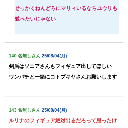
せっかくねんどろにマリィいるならユウリも
並べたいじゃない
140 名無しさん
25/08/04(月)
剣盾はソニアさんもフィギュア出してほしい
ワンパチと一緒にコトブキヤさんお願いします
143 名無しさん
25/08/04(月)
ルリナのフィギュア絶対出るだろって思ったけ