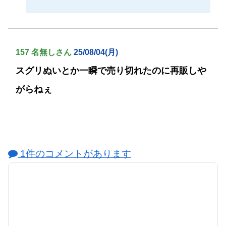
157 名無しさん
25/08/04(月)
スグリぬいとか一瞬で売り切れたのに再販しや
がらねぇ
1件のコメントがあります