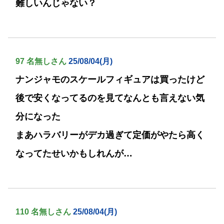
難しいんじゃない？
97 名無しさん
25/08/04(月)
ナンジャモのスケールフィギュアは買ったけど
後で安くなってるのを見てなんとも言えない気
分になった
まあハラバリーがデカ過ぎて定価がやたら高く
なってたせいかもしれんが…
110 名無しさん
25/08/04(月)