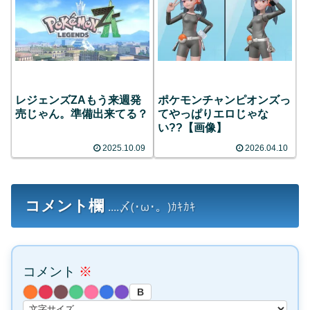
レジェンズZAもう来週発
ポケモンチャンピオンズっ
売じゃん。準備出来てる？
てやっぱりエロじゃな
い??【画像】
2025.10.09
2026.04.10
コメント欄
....〆(･ω･。)ｶｷｶｷ
コメント
※
B