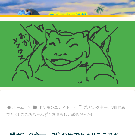
ホーム
ポケモンユナイト
親ガンク全一、3位おめ
でとう!!ここあちゃんずも素晴らしい試合だった!!