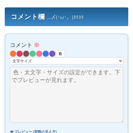
コメント欄
....〆(･ω･。)ｶｷｶｷ
コメント
※
B
👁️ プレビュー (実際の見え方)